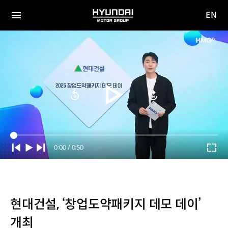
EN
HYUNDAI
영문
MOTOR
전체
사이트
메뉴
GROUP
이동
Current
0:00
/
Duration
0:50
Time
현대건설, ‘창업도약패키지 데모 데이’
개최