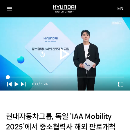
EN
HYUNDAI
영문
MOTOR
전체
사이트
메뉴
GROUP
이동
Current
0:00
/
Duration
1:24
Time
현대자동차그룹, 독일 ‘IAA Mobility
2025’에서 중소협력사 해외 판로개척