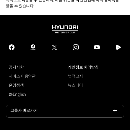
목적으로 사용할 수 없습니다. 이를 위반할 시 관련법에 따라 불이익을
받을 수 있습니다.
HYUNDAI
MOTOR
GROUP
facebook
hmg
twitter
instagram
youtube
naver
journal
tv
facebook
공지사항
개인정보 처리방침
서비스 이용약관
법적고지
운영정책
뉴스레터
English
영문 사이트로 이동
그룹사 바로가기
목록
열기