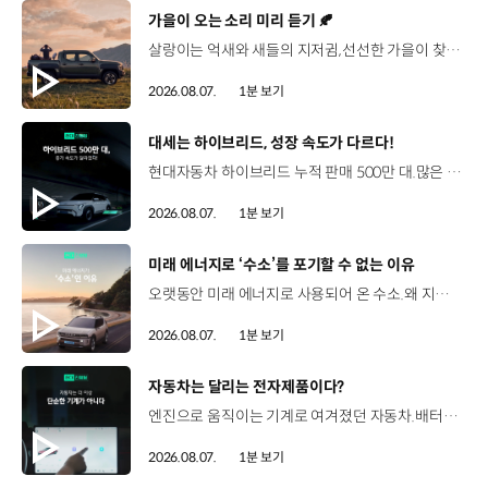
[동영상]
가을이 오는 소리 미리 듣기 🍂
살랑이는 억새와 새들의 지저귐,선선한 가을이 찾아오는 소리. 더 기아 타스만과 함께 계절을 만나보세요. 🎧 *본 영상은 AI를 활용해 제작했습니다. #기아 #더기아타스만 #타스만 #가을 #입추 #Tasman #ASMR
2026.08.07.
1분 보기
[동영상]
대세는 하이브리드, 성장 속도가 다르다!
현대자동차 하이브리드 누적 판매 500만 대.많은 운전자들이 선택한 이유는 무엇일까요? 현대진행형 팟캐스트 EP.21에서 확인하세요.📻 #현대자동차그룹 #현대진행형 #모빌리티팟캐스트 #하이브리드 #연료 #미래모빌리티 #모빌리티
2026.08.07.
1분 보기
[동영상]
미래 에너지로 ‘수소’를 포기할 수 없는 이유
오랫동안 미래 에너지로 사용되어 온 수소.왜 지금까지도 중요한 선택지로 꼽힐까요? 현대진행형 팟캐스트 EP.21에서 확인하세요.📻 #현대자동차그룹 #현대진행형 #모빌리티팟캐스트 #수소전기차 #수소에너지 #연료 #미래모빌리티 #모빌리티
2026.08.07.
1분 보기
[동영상]
자동차는 달리는 전자제품이다?
엔진으로 움직이는 기계로 여겨졌던 자동차.배터리와 소프트웨어를 통해 어떻게 바뀌고 있을까요? 현대진행형 팟캐스트 EP.21에서 확인하세요.📻 #현대자동차그룹 #현대진행형 #모빌리티팟캐스트 #SDV #전기차 #연료 #미래모빌리티 #모빌리티
2026.08.07.
1분 보기