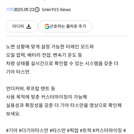
기아
2025.09.23
1min
915
Views
분량
조회수
(새
선호하는 출처로 추가
미디어
다운로드
창
열림)
노면 상황에 맞게 설정 가능한 터레인 모드와
오일 압력, 배터리 전압, 변속기 온도 등
차량 상태를 실시간으로 확인할 수 있는 시스템을 갖춘 더
기아 타스만.
언더커버, 루프탑 텐트 등
사용 목적에 맞춘 커스터마이징이 가능해
실용성과 확장성을 갖춘 더 기아 타스만을 영상으로 확인해
보세요.
#기아 #더기아타스만 #타스만 #픽업 #트럭 #커스터마이징 #