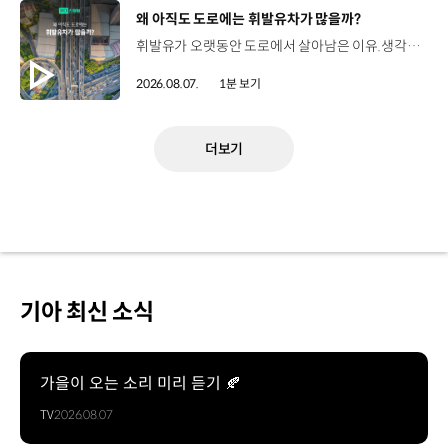
[동영상]
왜 아직도 도로에는 휘발유차가 많을까?
휘발유가 오랫동안 도로에서 살아남은 이유.생각보다 강력한 장점이 있었습니다. 현대진행형 팟캐스트 EP.21에서 확인하세요.📻 #현대자동차그룹 #현대진행형 #모빌리티팟캐스트 #휘발유 #내연기관 #연료 #미래모빌리티 #모빌리티
2026.08.07.
1분 보기
더보기
기아 최신 소식
가을이 오는 소리 미리 듣기 🍂
TV
2026.08.07