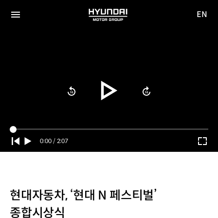
EN
HYUNDAI
영문
MOTOR
전체
사이트
메뉴
GROUP
이동
Current
0:00
/
Duration
2:07
Time
현대자동차, ‘현대 N 페스티벌’
종합시상식