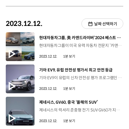
2023.12.12.
날짜 선택하기
[동영상]
현대자동차그룹, 美 카앤드라이버‘2024 베스트 10 트럭 & SUV’ 최다 선정
현대자동차그룹이 미국 유력 자동차 전문지 ‘카앤드라이버’가 주관하는 ‘2024 베스트 10 트럭 SUV’에 최다 선정되었습니다. SUV 경쟁이 치열한 북미 시장에서 현대차 아이오닉 5, 기아의 EV9과 텔루라이드, 제네시스 GV70까지 4개 차종이 이름을 올리고 현대차그룹 3개 브랜드가 모두 수상하는 쾌거를 달성해 의미를 더했습니다. 특히 현대차 아이오닉 5와 제네시스 GV70는 지난해에 이어 2년 연속 ‘베스트 10 트럭 SUV’를 수상했으며 기아 텔루라이드는 2020년 첫 선정 이후 5년 연속으로 뽑히며 독보적인 제품 경쟁력을 입증했습니다. 현대차그룹은 앞으로도 세계 최고 수준의 제품을 고객에게 제공하기 위한 노력을 지속해 나갈 예정입니다.
2023.12.12.
1분 보기
[동영상]
기아 EV9, 유럽 안전성 평가서 최고 안전 등급
기아 EV9이 유럽의 신차 안전성 평가 프로그램인 ‘유로 NCAP’에서 최고 등급인 별 다섯을 획득하며 안전성을 인정받았습니다. EV9은 이번 평가에서 성인 탑승자 보호, 어린이 탑승자 보호, 안전 보조 시스템, 교통약자 안전성 등 4개 평가 항목의 종합 평가에서 최고 등급을 달성하며 탁월한 안전성과 전기차 전용 플랫폼 E-GMP의 우수성을 입증했습니다. 정면과 측면 충돌테스트에서 EV9은 승객과 고전압 배터리를 안전하게 보호할 수 있는 차체 공간이 확보돼 운전자와 동승자의 주요 신체를 잘 보호했다는 평가를 받았으며 특히 차대차 충돌 및 측면 충돌에서는 충격을 흡수하고 승객실을 보호하는 차체 설계로 어린이 보호 부문에서 최고 점수를 받았습니다. 기아는 앞서 지난해에도 EV6로 최고 등급 별 다섯을 획득했으며, EV9은 뛰어난 상품성으로 세계 3대 자동차 상인 북미·유럽·세계 올해의 차 후보에 올랐습니다.
2023.12.12.
1분 보기
[동영상]
제네시스, GV60, 중국 ‘올해의 SUV’
제네시스의 럭셔리 준중형 전기 SUV GV60가 지난 6일, 2024 중국 올해의 차 시상식에서 '2024 중국 올해의 SUV'에 이름을 올렸습니다. ‘중국 올해의 차’는 중국에서 가장 권위 있는 상 중 하나로 주요 자동차 잡지의 편집장이 공동 후원하며 평가 과정에 40명 이상의 자동차 전문 매체 기자단이 심사 위원으로 참여합니다. 올해는 80여 개의 차종이 2024 중국 올해의 SUV 후보로 경합한 끝에 제네시스 GV60와 로터스 엘레트라, 지리자동차 갤럭시 L7이 후보에 올랐으며 제네시스 GV60는 고급스러운 디자인을 비롯해 800V 시스템 기반의 우수한 성능과 기술력을 입증하며 경쟁 모델들과 압도적인 점수차로 중국 올해의 SUV에 최종 선정됐습니다. 제네시스는 앞으로도 자동차 시장 최대 격전지로 부상 중인 중국에서 브랜드 위상을 강화하고 고객들에게 럭셔리한 전동화 경험을 제공할 계획입니다.
2023.12.12.
1분 보기