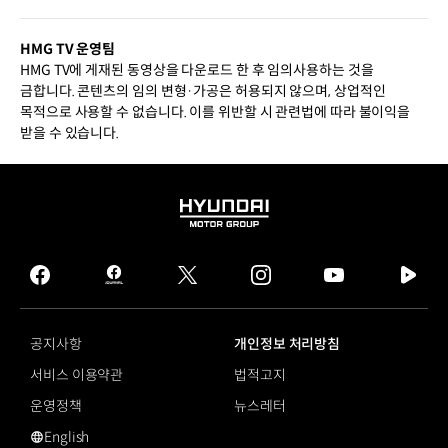
HMG TV 운영팀
HMG TV에 게재된 동영상을 다운로드 한 후 임의사용하는 것을
금합니다. 콘텐츠의 임의 변형·가공은 허용되지 않으며, 상업적인
목적으로 사용할 수 없습니다. 이를 위반할 시 관련법에 따라 불이익을
받을 수 있습니다.
HYUNDAI
MOTOR
GROUP
facebook
hmg
twitter
instagram
youtube
naver
journal
tv
facebook
공지사항
개인정보 처리방침
서비스 이용약관
법적고지
운영정책
뉴스레터
English
영문 사이트로 이동