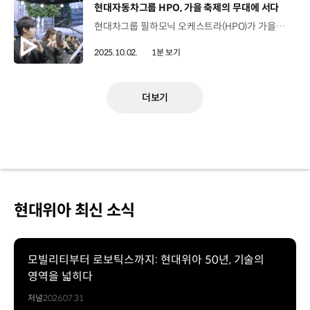
[동영상]
현대자동차그룹 HPO, 가을 축제의 무대에 서다
현대차그룹 필하모닉 오케스트라(HPO)가 가을을 맞이해 시민들과 클래식의 감동을 나눴습니다. HPO는 현대자동차와 18개 계열사 임직원들로 구성된 아마추어 오케스트라로 2009년 창단한 이래, 매년 정기연주회와 봉사활동 등 음악을 매개로 한 다양한 활동을 이어오고 있는데요. 지난 달 27일에는 ‘서산 해미읍성 축제’에 참여해 정주영 창업회장 시절부터 깊은 인연을 이어온 서산 지역과의 유대를 음악으로 이어갔습니다. 또한, 지난달 28일에는 현대차가 2015년부터 후원해온 서울 서초구의 대표 가을 축제, ‘제10회 서리풀 뮤직 페스티벌’ 무대에 올라 영화 OST, 디즈니 애니메이션 메들리 등 대중에게 친숙한 프로그램을 선보이며 관객들의 큰 호응을 얻었습니다.
2025.10.02.
1분 보기
더보기
현대위아 최신 소식
모빌리티부터 로보틱스까지: 현대위아 50년, 기술의
영역을 넓히다
저널
2026.07.31