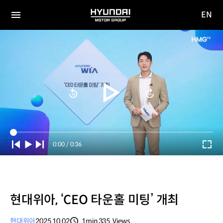
EN
HYUNDAI
영문
MOTOR
전체
사이트
메뉴
GROUP
이동
Current
0:00
/
Duration
0:36
Time
현대위아, ‘CEO 타운홀 미팅’ 개최
현대위아
2025.10.02
1min
335
Views