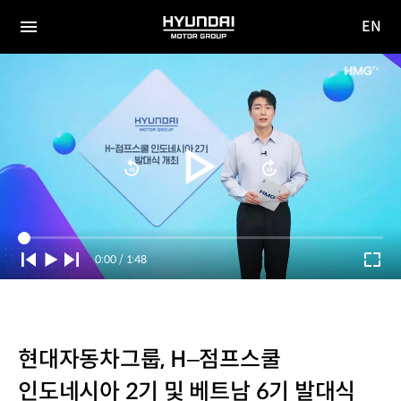
EN
HYUNDAI
영문
MOTOR
전체
사이트
메뉴
GROUP
이동
Current
0:00
/
Duration
1:48
Time
현대자동차그룹, H–점프스쿨
인도네시아 2기 및 베트남 6기 발대식