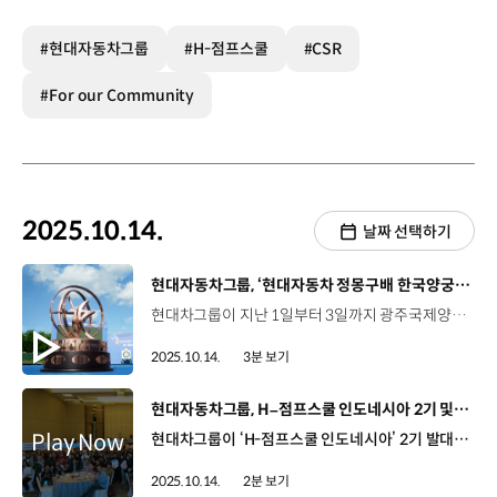
#현대자동차그룹
#H-점프스쿨
#CSR
#For our Community
2025.10.14.
날짜 선택하기
[동영상]
현대자동차그룹, ‘현대자동차 정몽구배 한국양궁대회 2025’ 개최
현대차그룹이 지난 1일부터 3일까지 광주국제양궁장과 5.18 민주광장에서 열린 ‘현대자동차 정몽구배 한국양궁대회 2025’를 공식 후원했습니다. ‘현대자동차 정몽구배 한국양궁대회’는 세계 최강의 실력을 자랑하는 국내 양궁 선수들이 모여 실력을 겨루는 한국 최고 권위의 양궁대회로, 2016년 창설 이래 국내 양궁 선수들의 경기력 강화와 한국 양궁 저변 확대에 기여해 왔습니다. 4회째를 맞은 이번 대회는 ‘위대한 양궁의 순간’을 주제로, 230명의 선수들이 참가한 가운데 역대 최대 규모로 치러졌는데요. 대회 총 상금도 5억 9천여만 원으로, 국내 양궁대회 중 최고 수준입니다. 특히, 대회장 구성과 선수 동선 등의 세부 요소까지 세계양궁선수권대회와 유사하게 구현해 선수들이 국제무대를 간접 경험할 수 있는 기회를 제공했는데요. ‘2026 아이치·나고야 아시안게임’, ‘2028 LA올림픽’ 등을 앞두고, 선수들의 경기력을 점검하고 동기를 부여했습니다. 이번 대회에서는 현대차그룹의 첨단 RD 기술력과 양궁 경기의 융합으로 선수와 관람객 모두에게 새로운 경험을 선사했는데요. 대회 마지막 날에는 고정밀 슈팅로봇과 대한민국 국가대표 선수단의 승부를 통해 미래 양궁 경기의 단편을 살펴볼 수 있는 자리가 마련되기도 했습니다. 이 밖에도 현대차그룹은 관람석을 무료로 개방하고, 양궁 전문가들에게 코칭을 받아볼 수 있는 양궁체험장을 운영하는 등, 다양한 볼거리와 즐길거리로 누구나 함께할 수 있는 양궁 축제의 장을 마련했습니다. 한편, 현대차그룹은 1985년 정몽구 명예회장이 대한양궁협회장에 취임한 이래, 현재 양궁협회 회장을 6연속 연임하고 있는 정의선 회장에 이르기까지, 국내 단일 종목 스포츠협회 후원 중 최장 기간인 41년간 한국 양궁과 동행을 이어가고 있습니다.
2025.10.14.
3분 보기
[동영상]
현대자동차그룹, H–점프스쿨 인도네시아 2기 및 베트남 6기 발대식
현대차그룹이 ‘H-점프스쿨 인도네시아’ 2기 발대식을 진행했습니다. ‘H-점프스쿨’은 미래 인재 육성과 소외 계층 청소년 교육 지원을 위해 청소년, 대학생, 그룹 임직원 간 멘토링을 제공하는 현대차그룹의 대표 사회공헌 사업인데요. 이번 ‘H-점프스쿨 인도네시아’ 2기에는 인도네시아 국립대 외에 반둥공과대가 추가로 참여해 2배 확대된 총 100명의 대학생 멘토가 선발돼, 내년 6월까지 활동하게 됩니다. 마얀티 파우지아나 / 교장 / SDN Cipinang Muara 19 자원봉사자 학생들이 교사가 아닌 다양한 전공을 가진 대학생들이다 보니, 기존 학교의 선생님보다 새로운 시각을 가지고 있고, 수업의 방식도 다양해서 저희 학교에서 하는 교육에 영감을 주고 큰 변화를 가져다주었습니다. 이주훈 / 상무 / HMID 법인장‘H-점프 스쿨’은 단순한 학습 지원을 넘어서 청년들이 지역 사회와 함께 성장하고, 스스로의 잠재력을 발견할 수 있는 소중한 플랫폼입니다. 현대자동차그룹은 인도네시아의 미래를 이끌어갈 청년들이 더 넓은 세상을 경험하고 지역사회에 긍정적인 변화를 만들어 갈 수 있도록 지속적으로 지원할 것입니다. 한편, 현대차그룹은 지난 8월 23일, ‘H-점프스쿨 베트남’ 6기 발대식과 5기 수료식을 개최했는데요. 인도네시아 1기와 베트남 5기 대학생 멘토 중 우수자는 이달 내 한국 방문 프로그램에 참여하고 ‘H-점프스쿨’ 한국 대학생 멘토와 교류하는 시간을 가질 예정입니다.
2025.10.14.
2분 보기