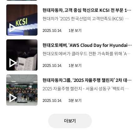
[동영상]
현대자동차, 고객 중심 혁신으로 KCSI 전 부문 1위 달성
현대차가 ‘2025 한국산업의 고객만족도(KCSI) 조사’에서 전 부문 1위를 차지했습니다. KCSI는 1992년부터 한국능률협회컨설팅 주관으로 산업별 상품과 서비스 등에 대한 고객만족도를 측정하는 지표인데요. 현대차는 이번 조사에서 일반승용차, RV승용차, 경형승용차, 전기자동차, 프리미엄(럭셔리) 승용차 등 5개 전 부문에서 1위로 선정됐습니다. 전기차 생애주기 맞춤형 통합 케어 프로그램 ‘2025 EV 에브리케어’를 리뉴얼하고, 정비 서비스 전문화, 선제적 케어 시스템을 제공한 데 이어, 신차 라인업을 강화하고, 캐스퍼 출시 4주년을 맞아 풍성한 이벤트를 진행한 것이 높은 평가를 받았습니다.
2025.10.14.
1분 보기
[동영상]
현대오토에버, ‘AWS Cloud Day for Hyundai Motor Group 2025’ 개최
현대오토에버가 클라우드 전환 가속화를 위해 ‘AWS Cloud Day for Hyundai Motor Group 2025’를 진행했습니다. 지난 1일, 양재동 엘타워에서 개최된 이번 행사에서는 현대차그룹의 클라우드 혁신을 이끌어갈 리더와 실무자들이 한자리에 모여 지식과 경험을 나눴습니다. 양승도 상무 / 현대오토에버 클라우드사업부장현대오토에버를 포함한 현대자동차그룹 내에 다양한 형태의 에이전틱 AI, 디지털 혁신에 대한 다양한 사례들을 서로 공유함으로써, 디지털 혁신을 더욱 더 가속화할 수 있는 좋은 나눔의 장으로서 의미가 있다고 생각합니다. 이번 행사는 클라우드 혁신 사례를 기반으로 하는 Business Track과 생성형 AI의 기술적 인사이트를 제공하는 Technical Track, 두 개의 트랙으로 진행됐는데요. 다양한 분야의 전문가들이 클라우드 혁신 사례와 미래 전략을 공유하는 특별한 시간이었습니다.
2025.10.14.
1분 보기
[동영상]
현대자동차그룹, ‘2025 자율주행 챌린지’ 2차 대회 개최
2025 자율주행 챌린지 - 서울시 성동구 ‘팩토리얼 성수’ - 2025년 9월 30일 ‘2025 자율주행 챌린지’ 결승전 2010년 시작된, 대학생 대상 국내 최대 규모의 자율주행 경진대회 올해는 글로벌 자율주행 트렌드 ‘인공지능 엔드 투 엔드(End to End) 자율주행’ 기술로 경쟁 End to End 자율주행 - 주행 데이터와 도로 교통 상황 시나리오를 AI에 학습시켜, 복잡하고 불확실한 환경에서도 유연하게 대응할 수 있는 차세대 자율주행 방식 화성 K-City와 동일한 가상 도심 환경 구현 버츄얼 시뮬레이터 환경에서 자율주행 기술로 경쟁하는 방식 결승전에 진출한 KAIST, UNIST, 충북대, 한양대 총 4개 팀 결승전 미션 주행 코스 내 임의로 지정된 장소를 경유해 목적지에 도착 동시 주행 후 완주 점수 및 페널티 등을 합산해 1위 팀 선정하는 방식 ‘2025 자율주행 챌린지’ 결승 UNIST팀 우승 우승팀에는 중국 자율주행 트렌드 견학 기회 제공 (1~2등 입상팀) 현대자동차∙기아 연구직 및 42dot 자율주행그룹(AD Group) 지원 시 서류전형 면제의 채용 특전 김은총 / 팀장 / UNIST FAST팀 저희 팀원들께 고맙다는 말을 전하고 싶은데요. 밤낮 가리지 않고 모두가 자기 자리에서 맡은 일을 최선을 다했기 때문에 좋은 결과를 얻은 것 같습니다. 김동현 / 책임연구원 (심사위원) / 현대자동차·기아 차량제어기술개발2팀저도 자율주행 엔드 트렌드 알고리즘에 굉장히 관심이 많던 개발자였는데요. 개발자 입장으로서 학생들과 소통을 하면서 현재 어떤 기술들이 적용되고 있으며 그 기술이 전통적인 OEM 입장에서는 어떻게 적용할 수 있는가를 또 회사 차원에서 생각해 볼 수 있었고요. 그를 통해서 개인적으로도 굉장히 많이 성장할 수 있는 계기가 된 것 같습니다. 국내 대학들의 자율주행 기술 연구∙개발 저변 확대에 기여해 온 현대차그룹 “미래 자율주행 기술 발전의 주역을 만난 2025 현대차그룹 자율주행 챌린지”
2025.10.14.
3분 보기
더보기