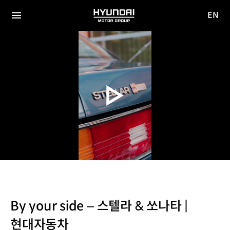
EN
HYUNDAI
영문
MOTOR
전체
사이트
메뉴
GROUP
이동
By your side – 스텔라 & 쏘나타 |
현대자동차