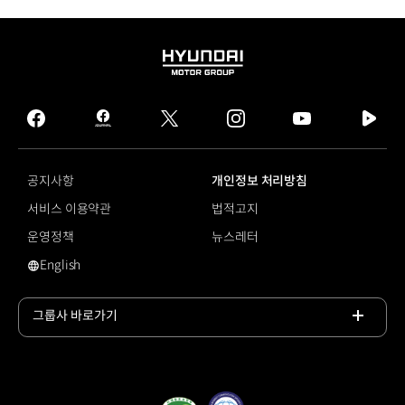
HYUNDAI
MOTOR
GROUP
facebook
hmg
twitter
instagram
youtube
naver
journal
tv
facebook
공지사항
개인정보 처리방침
서비스 이용약관
법적고지
운영정책
뉴스레터
English
영문 사이트로 이동
그룹사 바로가기
목록
열기