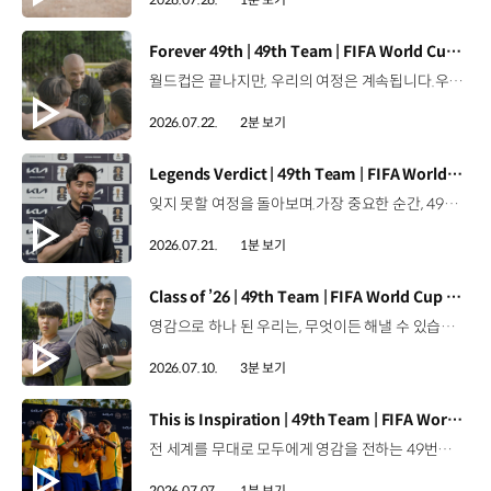
[동영상]
Forever 49th | 49th Team | FIFA World Cup 2026™
월드컵은 끝나지만, 우리의 여정은 계속됩니다.우리는 영원한 49번째 팀입니다. 자세히 보기 ▶ #Kia #InspirationConnectsUsAll #49thTeam #OMBC #FIFAWorldCup2026 유튜브 쇼츠 보기 >
2026.07.22.
2분 보기
[동영상]
Legends Verdict | 49th Team | FIFA World Cup 2026™
잊지 못할 여정을 돌아보며.가장 중요한 순간, 49번째 팀이 공을 건네며 완벽하게 임무를 해낸 그 순간을 함께 돌아봅니다. 자세히 보기 ▶ #Kia #InspirationConnectsUsAll #49thTeam #OMBC #FIFAWorldCup2026 유튜브 쇼츠 보기 >
2026.07.21.
1분 보기
[동영상]
Class of ’26 | 49th Team | FIFA World Cup 2026™
영감으로 하나 된 우리는, 무엇이든 해낼 수 있습니다.세계 곳곳에서 모인 2026년의 주인공들이 FIFA 월드컵™ 오피셜 매치볼 캐리어로 꿈의 무대에 섰습니다. 자세히 보기 ▶ #Kia #InspirationConnectsUsAll #49thTeam #OMBC #FIFAWorldCup2026 유튜브 쇼츠 보기 >
2026.07.10.
3분 보기
[동영상]
This is Inspiration | 49th Team | FIFA World Cup 2026™
전 세계를 무대로 모두에게 영감을 전하는 49번째 팀.FIFA 월드컵 2026™을 향한 여정 속, 이제 사람들의 시선은 이 어린 스타들에게 향합니다. 자세히 보기 ▶ #Kia #InspirationConnectsUsAll #49thTeam #OMBC #FIFAWorldCup2026 유튜브 쇼츠 보기 >
2026.07.07.
1분 보기