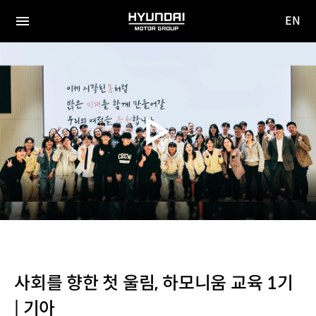
EN
HYUNDAI
영문
MOTOR
전체
사이트
메뉴
GROUP
이동
사회를 향한 첫 울림, 하모니움 교육 1기
| 기아