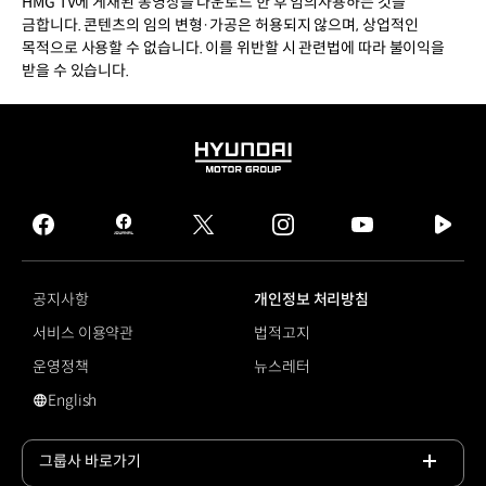
HMG TV에 게재된 동영상을 다운로드 한 후 임의사용하는 것을
금합니다. 콘텐츠의 임의 변형·가공은 허용되지 않으며, 상업적인
목적으로 사용할 수 없습니다. 이를 위반할 시 관련법에 따라 불이익을
받을 수 있습니다.
HYUNDAI
MOTOR
GROUP
facebook
hmg
twitter
instagram
youtube
naver
journal
tv
facebook
공지사항
개인정보 처리방침
서비스 이용약관
법적고지
운영정책
뉴스레터
English
영문 사이트로 이동
그룹사 바로가기