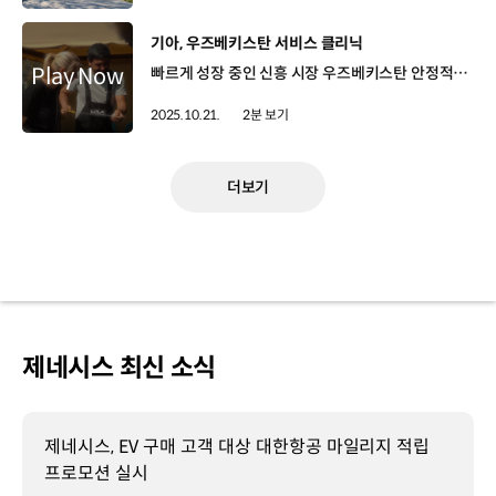
[동영상]
기아, 우즈베키스탄 서비스 클리닉
빠르게 성장 중인 신흥 시장 우즈베키스탄 안정적인 품질 확보와 전문 정비 인력 양성이 중요한 과제 9월 8일~26일까지, 우즈베키스탄 전역에서 ‘서비스 클리닉’ 개최 본사 시니어 엔지니어가 4개 주요 도시를 직접 순회 방문 (타슈켄트, 테르메스, 페르가나, 나망간) 입고 차량에 대해 무상 점검과 엔진오일 교환 서비스 현지 정비사를 대상으로 필드 교육도 함께 진행 클리닉 기간 동안 총 1,568대의 차량 입고 ‘서비스 클리닉’을 통해 색다른 고객 경험 제공 공식 서비스에 대한 인식을 높이고 기아 서비스의 우수성도 각인 쿠치카로프 하이룰라 / 기아 서비스 클리닉 방문 고객 오늘 Kia Yakkasaroy 서비스 센터를 방문했는데, 특별 프로모션으로 무상 진단과 오일 교환을 받았습니다. 기아 브랜드에 깊은 감사를 전하고 싶습니다.Today I visited the kia yakkasaroy service center. They’re running a special promotion, and I got a free diagnostic and oil change. I would like to express my deep gratitude to the kia brand. 기아 고객과 가족들을 초대한 패밀리 데이 행사 400여 명의 고객을 초청해 이틀간 진행 고객들을 위해 준비한 다양한 액티비티 타이어 교체 등 자가 정비 교육까지 안바르존 조히도프/ 기아 패밀리데이 방문 고객기아가 준비한 패밀리데이 이벤트는 최고 그 이상입니다. 행사를 준비해주신 모든 분들께 큰 감사를 드립니다.Your event is top-notch, even one notch above it. A huge thank you to all the organizers and participants for the event. 기아 브랜드를 통해 하나된 시간 “글로벌 시장을 향한 현지 맞춤형 프로모션은 계속됩니다~”
2025.10.21.
2분 보기
더보기
제네시스 최신 소식
제네시스, EV 구매 고객 대상 대한항공 마일리지 적립
프로모션 실시