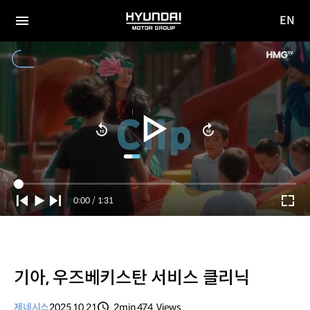
EN
HYUNDAI
영문
MOTOR
전체
사이트
메뉴
GROUP
이동
Current
0:00
/
Duration
1:31
Time
기아, 우즈베키스탄 서비스 클리닉
제네시스
2025.10.21
2min
474
Views