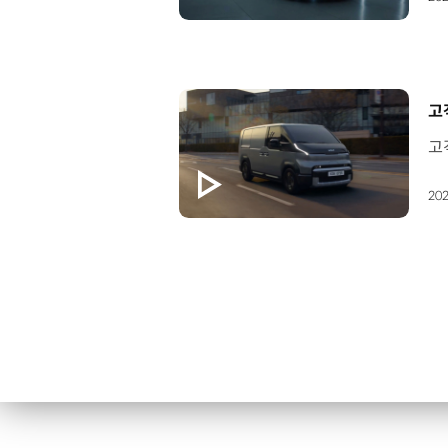
[
고
202