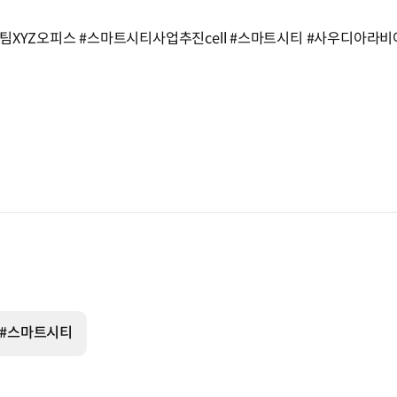
팀XYZ오피스 #스마트시티사업추진cell #스마트시티 #사우디아라비아
#스마트시티