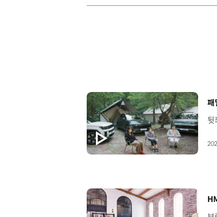
[
패
202
[
H