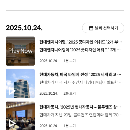
2025.10.24.
날짜 선택하기
[동영상]
현대엔지니어링, ‘2025 굿디자인 어워드’ 2개 부문 우수디자인 선정
현대엔지니어링이 ‘2025 굿디자인 어워드’ 2개 부문에서 우수디자인(GD)으로 선정되며 공간 디자인 역량을 입증했습니다. ‘굿디자인 어워드’는 지난 1985년부터 매년, 산업통상자원부의 주최로 심미성·창의성·사용성 등을 다각적으로 평가하는 시상식입니다. 현대엔지니어링이 건설한 ‘현대모비스 의왕연구소’는 실내 건축 디자인 부문에서 ‘주차통합시스템’은 전기∙전자제품 부문에서 정부 인증 심볼인 ‘GD’ 마크를 획득했는데요. 단순한 공간 설계를 넘어, 사용자 경험과 디자인 요소를 함께 고려한 결과물로서 창의적 공간 설계로 사용성, 편의성을 극대화했다는 평가를 받았습니다.
2025.10.24.
1분 보기
[동영상]
현대자동차, 미국 타임지 선정 “2025 세계 최고 기업” 평가 국내 기업 중 1위
현대차가 미국 시사 주간지 타임(TIME)이 발표한 ‘2025 세계 최고 기업(World’s Best Companies 2025)’ 평가에서 국내 기업 중 1위를 기록했습니다. 타임지는 지난 2023년부터 글로벌 데이터 및 비즈니스 정보 플랫폼 기업인 독일 스태티스타(Statista)와 함께 임직원 만족도, 기업 성장률, ESG 등 다양한 요소를 기반으로 세계 최고 기업 1,000개를 선정해 오고 있는데요. 현대차는 올해 33위로, 지난해 192위에서 159계단 상승했습니다. 이번 평가에서 상위 100대 기업에 포함된 국내 기업은 현대차가 유일하며, 48위에 오른 일본 토요타를 제치고 아시아 완성차 업체 중에도 가장 높은 순위를 차지했습니다. 이처럼 가파른 순위 상승은 글로벌 임직원의 만족도와 지속적인 매출 성장, ESG에 대한 노력이 영향을 끼친 것으로 분석되는데요. 실제로 현대차는 현대차그룹이 매년 시행하는 임직원 업무 만족도 조사에서 지난해 역대 조사 결과 중 가장 높은 점수를 기록하고, 자발적 이직률도 국내 기업 중 가장 낮았습니다. 최근 3년간 실적도 2022년 142조 원에서 2024년 175조 원으로 약 23% 증가하며 뚜렷한 성장세를 보였습니다. 이와 함께 대규모 재생에너지 구매 계약 체결 등 2045년 탄소 중립 비전 달성을 위해 노력하고, 선임 사외이사 제도 도입 등 주주 가치를 제고하고 이사회의 독립성과 전문성을 높이기 위해 다양한 노력을 지속하고 있습니다. 이번 결과는 공신력 높은 외부 기관의 평가로, 투자자 신뢰를 강화하고 브랜드를 긍정적으로 확산시키는 데에도 기여할 것으로 기대됩니다.
2025.10.24.
2분 보기
[동영상]
현대자동차, ‘2025년 현대자동차 – 블루핸즈 상생협력 세미나
현대차가 지난 20일, 블루핸즈 연합회와 함께 ‘2025 블루핸즈 상생협력세미나’를 개최했습니다. 현대차의 공식 서비스 협력사인 블루핸즈는 전국 1,200여 개의 네트워크를 바탕으로 고객과 가장 가까운 곳에서 서비스를 제공하기 위해 노력하고 있는데요. 이번 행사는 블루핸즈 연합회 리더를 대상으로 상생관계의 파트너십을 강화하고 정비산업의 미래 경쟁력을 높이고자 마련됐습니다. 참석자들은 제네시스 청주 견학과 블루핸즈 미래 비전 공유회, 명사 특강 등 다채로운 프로그램을 통해 블루핸즈의 역할을 되짚고, 동반 성장의 의미를 되새겼습니다. 현대차는 가맹점의 경영 안정성 확보를 위한 금융 프로그램과 채용 지원 제도를 추진하는 등 블루핸즈와 상생을 확대해 나갈 계획입니다.
2025.10.24.
1분 보기