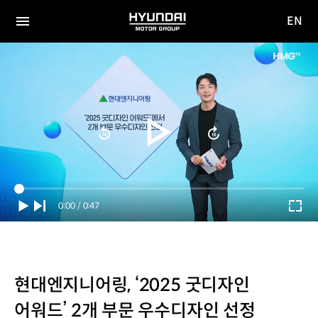
EN
HYUNDAI
영문
MOTOR
전체
사이트
메뉴
GROUP
이동
Current
0:00
/
Duration
0:47
Time
현대엔지니어링, ‘2025 굿디자인
어워드’ 2개 부문 우수디자인 선정