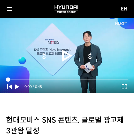
EN
HYUNDAI
영문
MOTOR
전체
사이트
메뉴
GROUP
이동
Current
0:00
/
Duration
0:48
Time
현대모비스 SNS 콘텐츠, 글로벌 광고제
3관왕 달성