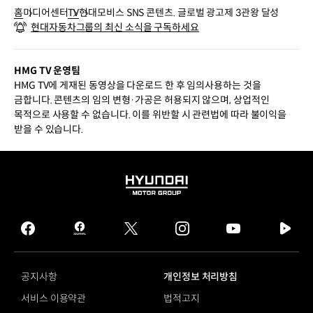
홈
미디어센터
TV
현대모비스 SNS 콘텐츠. 글로벌 광고제 3관왕 달성
현대자동차그룹의 최신 소식을 구독하세요
HMG TV 운영팀
HMG TV에 게재된 동영상을 다운로드 한 후 임의사용하는 것을
금합니다. 콘텐츠의 임의 변형·가공은 허용되지 않으며, 상업적인
목적으로 사용할 수 없습니다. 이를 위반할 시 관련법에 따라 불이익을
받을 수 있습니다.
HYUNDAI
MOTOR
GROUP
facebook
hmg
twitter
instagram
youtube
naver
journal
tv
facebook
공지사항
개인정보 처리방침
서비스 이용약관
법적고지