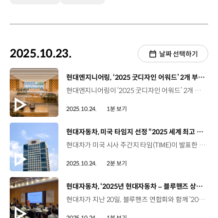
2025.10.23.
날짜 선택하기
[동영상]
현대엔지니어링, ‘2025 굿디자인 어워드’ 2개 부문 우수디자인 선정
현대엔지니어링이 ‘2025 굿디자인 어워드’ 2개 부문에서 우수디자인(GD)으로 선정되며 공간 디자인 역량을 입증했습니다. ‘굿디자인 어워드’는 지난 1985년부터 매년, 산업통상자원부의 주최로 심미성·창의성·사용성 등을 다각적으로 평가하는 시상식입니다. 현대엔지니어링이 건설한 ‘현대모비스 의왕연구소’는 실내 건축 디자인 부문에서 ‘주차통합시스템’은 전기∙전자제품 부문에서 정부 인증 심볼인 ‘GD’ 마크를 획득했는데요. 단순한 공간 설계를 넘어, 사용자 경험과 디자인 요소를 함께 고려한 결과물로서 창의적 공간 설계로 사용성, 편의성을 극대화했다는 평가를 받았습니다.
2025.10.24.
1분 보기
[동영상]
현대자동차, 미국 타임지 선정 “2025 세계 최고 기업” 평가 국내 기업 중 1위
현대차가 미국 시사 주간지 타임(TIME)이 발표한 ‘2025 세계 최고 기업(World’s Best Companies 2025)’ 평가에서 국내 기업 중 1위를 기록했습니다. 타임지는 지난 2023년부터 글로벌 데이터 및 비즈니스 정보 플랫폼 기업인 독일 스태티스타(Statista)와 함께 임직원 만족도, 기업 성장률, ESG 등 다양한 요소를 기반으로 세계 최고 기업 1,000개를 선정해 오고 있는데요. 현대차는 올해 33위로, 지난해 192위에서 159계단 상승했습니다. 이번 평가에서 상위 100대 기업에 포함된 국내 기업은 현대차가 유일하며, 48위에 오른 일본 토요타를 제치고 아시아 완성차 업체 중에도 가장 높은 순위를 차지했습니다. 이처럼 가파른 순위 상승은 글로벌 임직원의 만족도와 지속적인 매출 성장, ESG에 대한 노력이 영향을 끼친 것으로 분석되는데요. 실제로 현대차는 현대차그룹이 매년 시행하는 임직원 업무 만족도 조사에서 지난해 역대 조사 결과 중 가장 높은 점수를 기록하고, 자발적 이직률도 국내 기업 중 가장 낮았습니다. 최근 3년간 실적도 2022년 142조 원에서 2024년 175조 원으로 약 23% 증가하며 뚜렷한 성장세를 보였습니다. 이와 함께 대규모 재생에너지 구매 계약 체결 등 2045년 탄소 중립 비전 달성을 위해 노력하고, 선임 사외이사 제도 도입 등 주주 가치를 제고하고 이사회의 독립성과 전문성을 높이기 위해 다양한 노력을 지속하고 있습니다. 이번 결과는 공신력 높은 외부 기관의 평가로, 투자자 신뢰를 강화하고 브랜드를 긍정적으로 확산시키는 데에도 기여할 것으로 기대됩니다.
2025.10.24.
2분 보기
[동영상]
현대자동차, ‘2025년 현대자동차 – 블루핸즈 상생협력 세미나
현대차가 지난 20일, 블루핸즈 연합회와 함께 ‘2025 블루핸즈 상생협력세미나’를 개최했습니다. 현대차의 공식 서비스 협력사인 블루핸즈는 전국 1,200여 개의 네트워크를 바탕으로 고객과 가장 가까운 곳에서 서비스를 제공하기 위해 노력하고 있는데요. 이번 행사는 블루핸즈 연합회 리더를 대상으로 상생관계의 파트너십을 강화하고 정비산업의 미래 경쟁력을 높이고자 마련됐습니다. 참석자들은 제네시스 청주 견학과 블루핸즈 미래 비전 공유회, 명사 특강 등 다채로운 프로그램을 통해 블루핸즈의 역할을 되짚고, 동반 성장의 의미를 되새겼습니다. 현대차는 가맹점의 경영 안정성 확보를 위한 금융 프로그램과 채용 지원 제도를 추진하는 등 블루핸즈와 상생을 확대해 나갈 계획입니다.
2025.10.24.
1분 보기