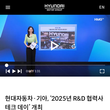
EN
HYUNDAI
영문
MOTOR
전체
사이트
메뉴
GROUP
이동
Current
0:00
/
Duration
1:31
Time
현대자동차·기아, ‘2025년 R&D 협력사
테크 데이’ 개최