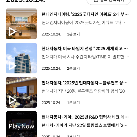
[동영상]
현대엔지니어링, ‘2025 굿디자인 어워드’ 2개 부문 우수디자인 선정
현대엔지니어링이 ‘2025 굿디자인 어워드’ 2개 부문에서 우수디자인(GD)으로 선정되며 공간 디자인 역량을 입증했습니다. ‘굿디자인 어워드’는 지난 1985년부터 매년, 산업통상자원부의 주최로 심미성·창의성·사용성 등을 다각적으로 평가하는 시상식입니다. 현대엔지니어링이 건설한 ‘현대모비스 의왕연구소’는 실내 건축 디자인 부문에서 ‘주차통합시스템’은 전기∙전자제품 부문에서 정부 인증 심볼인 ‘GD’ 마크를 획득했는데요. 단순한 공간 설계를 넘어, 사용자 경험과 디자인 요소를 함께 고려한 결과물로서 창의적 공간 설계로 사용성, 편의성을 극대화했다는 평가를 받았습니다.
2025.10.24.
1분 보기
[동영상]
현대자동차, 미국 타임지 선정 “2025 세계 최고 기업” 평가 국내 기업 중 1위
현대차가 미국 시사 주간지 타임(TIME)이 발표한 ‘2025 세계 최고 기업(World’s Best Companies 2025)’ 평가에서 국내 기업 중 1위를 기록했습니다. 타임지는 지난 2023년부터 글로벌 데이터 및 비즈니스 정보 플랫폼 기업인 독일 스태티스타(Statista)와 함께 임직원 만족도, 기업 성장률, ESG 등 다양한 요소를 기반으로 세계 최고 기업 1,000개를 선정해 오고 있는데요. 현대차는 올해 33위로, 지난해 192위에서 159계단 상승했습니다. 이번 평가에서 상위 100대 기업에 포함된 국내 기업은 현대차가 유일하며, 48위에 오른 일본 토요타를 제치고 아시아 완성차 업체 중에도 가장 높은 순위를 차지했습니다. 이처럼 가파른 순위 상승은 글로벌 임직원의 만족도와 지속적인 매출 성장, ESG에 대한 노력이 영향을 끼친 것으로 분석되는데요. 실제로 현대차는 현대차그룹이 매년 시행하는 임직원 업무 만족도 조사에서 지난해 역대 조사 결과 중 가장 높은 점수를 기록하고, 자발적 이직률도 국내 기업 중 가장 낮았습니다. 최근 3년간 실적도 2022년 142조 원에서 2024년 175조 원으로 약 23% 증가하며 뚜렷한 성장세를 보였습니다. 이와 함께 대규모 재생에너지 구매 계약 체결 등 2045년 탄소 중립 비전 달성을 위해 노력하고, 선임 사외이사 제도 도입 등 주주 가치를 제고하고 이사회의 독립성과 전문성을 높이기 위해 다양한 노력을 지속하고 있습니다. 이번 결과는 공신력 높은 외부 기관의 평가로, 투자자 신뢰를 강화하고 브랜드를 긍정적으로 확산시키는 데에도 기여할 것으로 기대됩니다.
2025.10.24.
2분 보기
[동영상]
현대자동차, ‘2025년 현대자동차 – 블루핸즈 상생협력 세미나
현대차가 지난 20일, 블루핸즈 연합회와 함께 ‘2025 블루핸즈 상생협력세미나’를 개최했습니다. 현대차의 공식 서비스 협력사인 블루핸즈는 전국 1,200여 개의 네트워크를 바탕으로 고객과 가장 가까운 곳에서 서비스를 제공하기 위해 노력하고 있는데요. 이번 행사는 블루핸즈 연합회 리더를 대상으로 상생관계의 파트너십을 강화하고 정비산업의 미래 경쟁력을 높이고자 마련됐습니다. 참석자들은 제네시스 청주 견학과 블루핸즈 미래 비전 공유회, 명사 특강 등 다채로운 프로그램을 통해 블루핸즈의 역할을 되짚고, 동반 성장의 의미를 되새겼습니다. 현대차는 가맹점의 경영 안정성 확보를 위한 금융 프로그램과 채용 지원 제도를 추진하는 등 블루핸즈와 상생을 확대해 나갈 계획입니다.
2025.10.24.
1분 보기
[동영상]
현대자동차·기아, ‘2025년 R&D 협력사 테크 데이’ 개최
현대차·기아가 지난 22일 롤링힐스 호텔에서 ‘2025 RD 협력사 테크 데이’를 개최했습니다. RD 협력사 테크 데이는 현대차·기아가 기술 개발과 품질 확보 측면에서 우수한 성과를 낸 협력사를 포상하고, 다방면의 기술 교류를 통해 상호 협력을 모색하는 자리인데요. 이번 행사에서 현대차·기아는 우수 협력사 기술 6건을 선정하고 우수 신기술 사례 발표와 전시회를 진행했으며 ‘코모스’가 개발한 ‘실내 공간 활용 증대를 위한 다기능 콘솔’ 기술이 최우수상으로 선정됐습니다. 오세훈 상무 / 현대자동차·기아 연구개발품질올해에는 어려운 경영 환경 속에서도 35개 협력사에서 43건의 신기술을 전시해 주셨는데요. 이런 활발한 기술 교류와 새로운 협력 기회 창출을 통해서 미래 경쟁력 확보에 큰 도움이 되었다고 생각합니다. 오원현 대표 / 세인아이엔디이번 행사를 통해 협력사와 동반 성장하려는 현대차·기아의 상생 협력 의지를 확인할 수 있는 계기가 되었습니다. 협력사들이 기술적인 자부심을 갖도록 격려해 주시길 부탁드리며, 또한 이를 통해 더 많은 신기술들이 도출되는 선순환 구조가 만들어지길 바라겠습니다. 신기술 동영상은 오는 11월까지 온라인에 게재해 현대차·기아를 비롯해 협력사 임직원들이 직접 확인할 수 있도록 할 예정입니다.
2025.10.24.
2분 보기