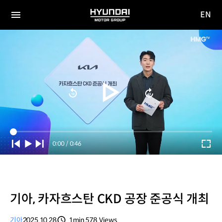
EN
HYUNDAI
영문
MOTOR
전체
사이트
메뉴
GROUP
이동
Current
0:00
/
Duration
0:46
Time
기아, 카자흐스탄 CKD 공장 준공식 개최
기아
2025.10.28
1min
578
Views