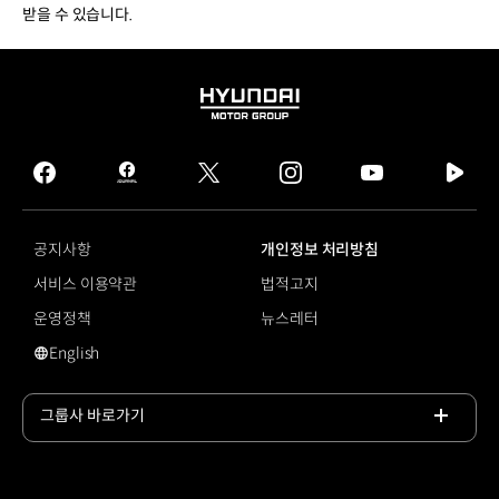
받을 수 있습니다.
HYUNDAI
MOTOR
GROUP
facebook
hmg
twitter
instagram
youtube
naver
journal
tv
facebook
공지사항
개인정보 처리방침
서비스 이용약관
법적고지
운영정책
뉴스레터
English
영문 사이트로 이동
그룹사 바로가기
목록
열기