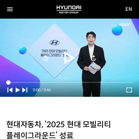
EN
HYUNDAI
영문
MOTOR
전체
사이트
메뉴
GROUP
이동
Current
0:00
/
Duration
0:46
Time
현대자동차, ‘2025 현대 모빌리티
플레이그라운드’ 성료