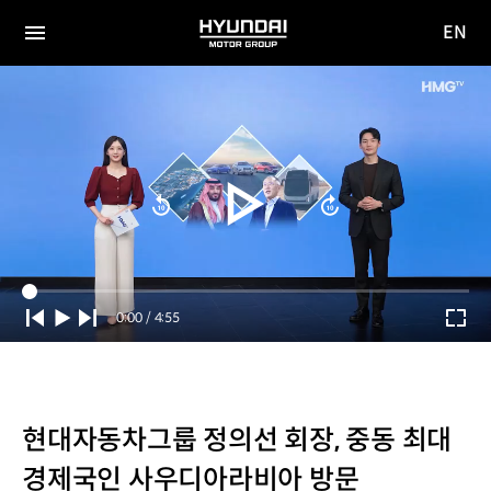
EN
HYUNDAI
영문
MOTOR
전체
사이트
메뉴
GROUP
이동
Current
0:00
/
Duration
4:55
Time
현대자동차그룹 정의선 회장, 중동 최대
경제국인 사우디아라비아 방문