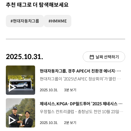
추천 태그로 더 탐색해보세요
#현대자동차그룹
#HMMME
2025.10.31.
날짜 선택하기
[동영상]
현대자동차그룹, 경주 APEC서 친환경 에너지·미래 모빌리티 기술 소개
현대차그룹이 ‘2025년 APEC 정상회의’가 열린 경주에서 친환경 에너지와 미래 모빌리티 기술력을 알렸습니다. 이번 APEC 기간 동안 APEC 회원 정상과 고위급 인사, 글로벌 주요 기업 리더 등 전 세계에서 다양한 방문객들이 경주를 찾았는데요. 현대차그룹은 글로벌 모빌리티 산업의 새 기준을 제시하는 혁신기업으로서의 위상을 각인시키기 위해 다양한 전시와 행사를 진행하고 있습니다. 우선, 지난 28일부터 나흘간 경주예술의전당에서 열린, ‘APEC CEO 서밋’에서는 글로벌 정상급 외교 무대 최초로 수소전기차 ‘디 올 뉴 넥쏘’를 전시해 수소전기차 기술력을 알리고, ‘Hydrogen, Beyond Mobility, New Energy for Society’를 주제로 세션을 개최했습니다. 이를 통해 모빌리티를 포함한 수소 활용 리더십과 PEM 수전해 기술을 비롯한 수소 생산 역량을 소개하며 글로벌 수소 생태계 가속화를 위한 협업을 강조했습니다. 또한, 현대차그룹은 경주엑스포대공원에 마련된 APEC 경제전시장 한류·첨단미래산업관에도 신형 넥쏘와 연료전지 스택 모형을 전시하고 현대로템의 수소전기트램 홍보 영상을 상영하고 있습니다. 특히, 현대차그룹은 ‘K-테크 쇼케이스’가 열린 경주엑스포대공원 에어돔에 ‘현대자동차그룹관’을 조성해 미래 모빌리티 기술력을 선보이고 있는데요. ‘수소 존’에서는 수소생태계 디오라마 전시를 통해 현대차그룹이 구상하는 수소사회의 모습을 선보였습니다. ‘PBV 존’에서는 PV5와 이지스왑(Easy Swap) 동작 모형을 선보이고, PBV 모빌리티를 생생하게 체험할 수 있는 LED 스크린도 준비했습니다. ‘로봇 존’에는 주차로봇과 소형 모빌리티 플랫폼 ‘모베드(MobED)’를 전시하고 보스턴다이나믹스의 4족 보행 로봇 ‘스팟(SPOT)’이 자유롭게 돌아다니면서 관람객의 이목을 집중시켰습니다. 변민원 책임매니저 / 현대자동차·기아 글로벌정책운영실 이번 현대자동차그룹 전시관에서는 지속 가능하면서도 편리한 미래 모빌리티 비전을 전달하고자 했습니다. 이와 더불어 다양한 로보틱스 제품들과 함께 당사의 로봇 기술들이 열어줄 여러 가능성을 함께 소개하고자 했습니다. 한편 현대차그룹은 이번 2025 APEC에 공식 의전차량으로 G90, G80 등을 지원해 행사의 성공적인 개최에 힘을 보탰습니다.
2025.10.31.
3분 보기
[동영상]
제네시스, KPGA·DP월드투어 ‘2025 제네시스 챔피언십’ 성료
우정힐스 컨트리클럽 - 충청남도 천안 10월 23일부터 나흘간 KPGA 투어·DP 월드투어 공동 주관, ‘2025 제네시스 챕피언십’ 개최 국내외 정상급 선수들 대거 참가 왕좌를 향한 그린 위에서의 치열한 싸움 4라운드 최종 합계 11언더파 273타를 기록한 이정환 선수 우승 상금 68만 달러와 GV80 차량 수여 DP월드투어 2년 시드 획득 국내외에서 활발하게 골프 후원을 이어온 제네시스 ‘제네시스 포인트’ 제도 통해 국내 선수들의 해외 투어 진출 지원 제네시스 챔피언십에서만 만날 수 있는 특별한 공간 선수 및 캐디의 전용 휴식 공간 ‘플레이어스 앤드 캐디스 카페’ (Players Caddies Cafe) 관람객을 위한 ‘팬 빌리지’ 조성 골프·라이프스타일 관련 제네시스 컬렉션 상품 전시 및 판매 ‘제네시스 청주’ 오픈 기념, 조성호 작가의 특별전 공예품이 전시된 ‘제네시스 스위트’ 대회장 곳곳에 GV80와 G80 블랙 등 전시 제네시스만의 차별화된 ‘환대’ 프로그램에 큰 호응 “스포츠와 함께 하는 제네시스만의 럭셔리 브랜드 경험”
2025.10.31.
2분 보기