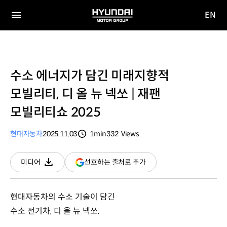
EN
HYUNDAI
영문
MOTOR
전체
사이트
메뉴
GROUP
이동
수소 에너지가 담긴 미래지향적
모빌리티, 디 올 뉴 넥쏘 | 재팬
모빌리티쇼 2025
현대자동차
2025.11.03
1min
332
Views
분량
조회수
(새
선호하는 출처로 추가
미디어
다운로드
창
열림)
현대자동차의 수소 기술이 담긴
수소 전기차, 디 올 뉴 넥쏘.