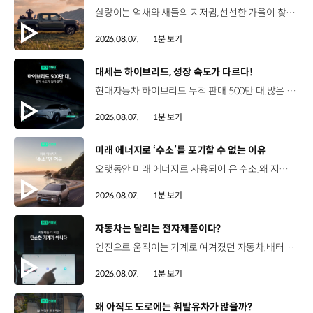
살랑이는 억새와 새들의 지저귐,선선한 가을이 찾아오는 소리. 더 기아 타스만과 함께 계절을 만나보세요. 🎧 *본 영상은 AI를 활용해 제작했습니다. #기아 #더기아타스만 #타스만 #가을 #입추 #Tasman #ASMR
2026.08.07.
1분 보기
[동영상]
대세는 하이브리드, 성장 속도가 다르다!
현대자동차 하이브리드 누적 판매 500만 대.많은 운전자들이 선택한 이유는 무엇일까요? 현대진행형 팟캐스트 EP.21에서 확인하세요.📻 #현대자동차그룹 #현대진행형 #모빌리티팟캐스트 #하이브리드 #연료 #미래모빌리티 #모빌리티
2026.08.07.
1분 보기
[동영상]
미래 에너지로 ‘수소’를 포기할 수 없는 이유
오랫동안 미래 에너지로 사용되어 온 수소.왜 지금까지도 중요한 선택지로 꼽힐까요? 현대진행형 팟캐스트 EP.21에서 확인하세요.📻 #현대자동차그룹 #현대진행형 #모빌리티팟캐스트 #수소전기차 #수소에너지 #연료 #미래모빌리티 #모빌리티
2026.08.07.
1분 보기
[동영상]
자동차는 달리는 전자제품이다?
엔진으로 움직이는 기계로 여겨졌던 자동차.배터리와 소프트웨어를 통해 어떻게 바뀌고 있을까요? 현대진행형 팟캐스트 EP.21에서 확인하세요.📻 #현대자동차그룹 #현대진행형 #모빌리티팟캐스트 #SDV #전기차 #연료 #미래모빌리티 #모빌리티
2026.08.07.
1분 보기
[동영상]
왜 아직도 도로에는 휘발유차가 많을까?