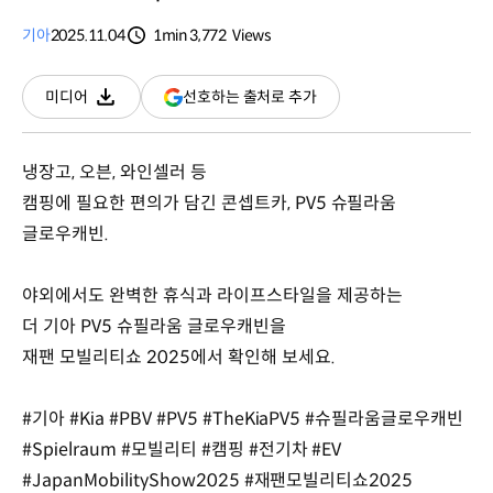
기아
2025.11.04
1min
3,772
Views
분량
조회수
(새
선호하는 출처로 추가
미디어
다운로드
창
열림)
냉장고, 오븐, 와인셀러 등
캠핑에 필요한 편의가 담긴 콘셉트카, PV5 슈필라움
글로우캐빈.
야외에서도 완벽한 휴식과 라이프스타일을 제공하는
더 기아 PV5 슈필라움 글로우캐빈을
재팬 모빌리티쇼 2025에서 확인해 보세요.
#기아 #Kia #PBV #PV5 #TheKiaPV5 #슈필라움글로우캐빈
#Spielraum #모빌리티 #캠핑 #전기차 #EV
#JapanMobilityShow2025 #재팬모빌리티쇼2025