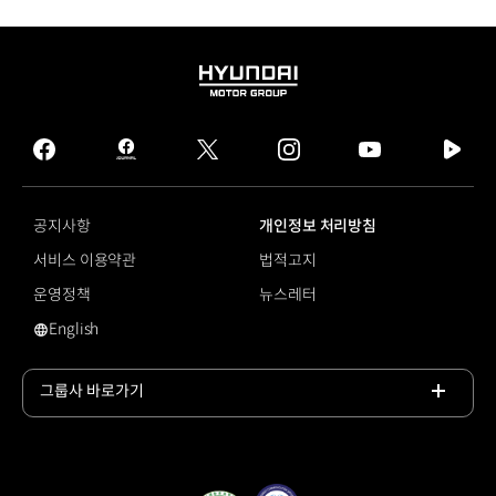
HYUNDAI
MOTOR
GROUP
facebook
hmg
twitter
instagram
youtube
naver
journal
tv
facebook
공지사항
개인정보 처리방침
서비스 이용약관
법적고지
운영정책
뉴스레터
English
영문 사이트로 이동
그룹사 바로가기
목록
열기