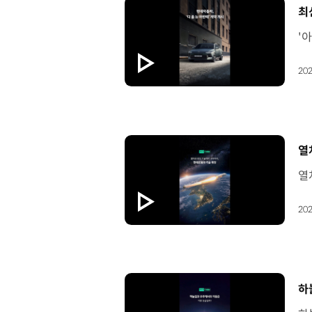
[
최
202
[
열
202
[
하