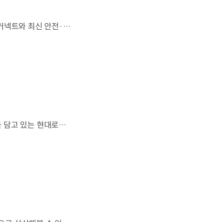
'아트 오브 스틸'로 완성한 정교한 디자인,모든 트림에 적용된 플레오스 커넥트와 최신 안전·편의 사양까지. 차급 이상의 가치를 담은디 올 뉴 아반떼가 계약을 시작했습니다. #현대자동차 #디올뉴아반떼 #아반떼 #플레오스커넥트 #GleoAI #준중형세단 #세단
열차와 방산 기술이 우주 산업과도 맞닿아 있다?항공 우주 분야에도 발을 담고 있는 현대로템 현대진행형 팟캐스트 EP.20에서 확인하세요.📻 #현대자동차그룹 #현대진행형 #모빌리티팟캐스트 #현대로템 #하늘길 #스카이모빌리티 #우주 #우주항공 #자율주행 #모빌리티