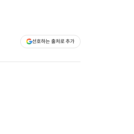
(새
선호하는 출처로 추가
창
열림)