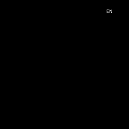
EN
영문
사이트로
이동