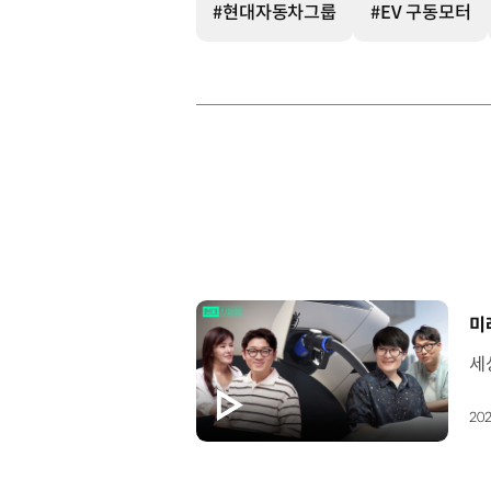
#현대자동차그룹
#EV 구동모터
[
미
202