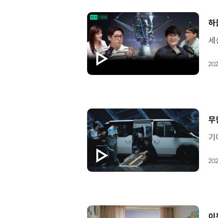
[
하
202
[
무
202
[
이