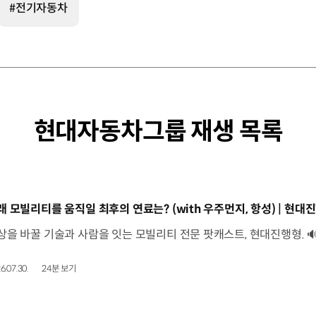
#전기자동차
현대자동차그룹 재생 목록
동영상]
래 모빌리티를 움직일 최후의 연료는? (with 우주먼지, 항성) | 현대진
6.07.30.
24분 보기