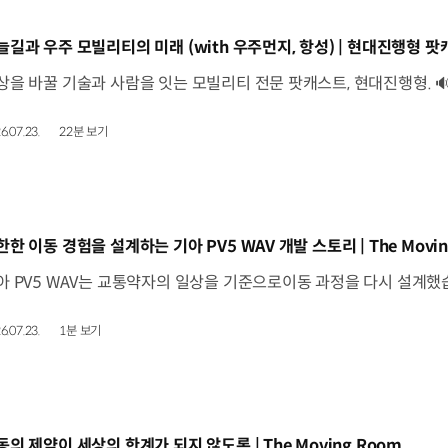
동영상]
늘길과 우주 모빌리티의 미래 (with 우주먼지, 항성) | 현대진행형 팟캐
6.07.23.
22분 보기
동영상]
한한 이동 경험을 설계하는 기아 PV5 WAV 개발 스토리 | The Movin
6.07.23.
1분 보기
동영상]
동의 제약이 세상의 한계가 되지 않도록 | The Moving Room