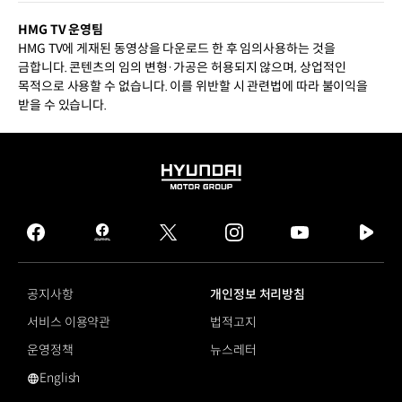
HMG TV 운영팀
HMG TV에 게재된 동영상을 다운로드 한 후 임의사용하는 것을
금합니다. 콘텐츠의 임의 변형·가공은 허용되지 않으며, 상업적인
목적으로 사용할 수 없습니다. 이를 위반할 시 관련법에 따라 불이익을
받을 수 있습니다.
HYUNDAI
MOTOR
GROUP
facebook
hmg
twitter
instagram
youtube
naver
journal
tv
facebook
공지사항
개인정보 처리방침
서비스 이용약관
법적고지
운영정책
뉴스레터
English
영문 사이트로 이동