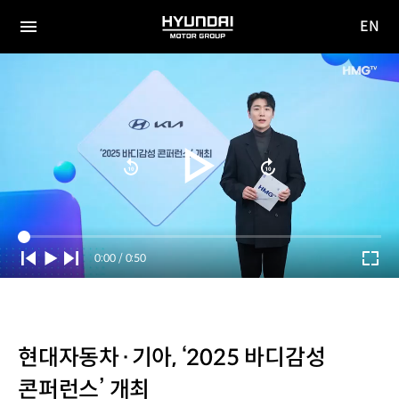
EN
HYUNDAI
영문
MOTOR
전체
사이트
메뉴
GROUP
이동
Current
0:00
/
Duration
0:50
Time
현대자동차·기아, ‘2025 바디감성
콘퍼런스’ 개최