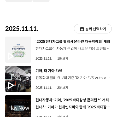
2025.11.11.
날짜 선택하기
[동영상]
‘2025 현대차그룹 협력사 온라인 채용박람회’ 개최
현대차그룹이 자동차 산업의 새로운 채용 트렌드 구축과 고용시장 활성화를 위해 ‘2025 현대차그룹 협력사 온라인 채용박람회’를 진행하고 있습니다. 올해로 14회째를 맞는 이번 채용박람회는 11월 3일부터 14일까지 2주간, 국내 최대 취업포털 '사람인'과 협업해 온라인 방식으로 진행되고 있는데요. 현대차·기아 부품협력사와 정비협력사, 사내 스타트업 및 현대모비스 협력사 등 600여 개 업체가 참여합니다. ‘사람인’ 홈페이지 내 ‘현대차그룹 협력사 채용관'에서는 협력사 실시간 채용정보와 AI 취업 지원 서비스, 현직자 및 전문가 상담 게시판 등이 운영되며, 온라인박람회 종료 후에는 ‘현대차그룹 협력사 채용관'을 수시채용관으로 리뉴얼해 연중 상시 운영할 예정입니다.
2025.11.11.
1분 보기
[동영상]
기아, 더 기아 EV5
전동화 패밀리 SUV의 기준 ‘더 기아 EV5’ AutoLand 광주에서 생산되는 첫 전용 전기차 EV5 기아의 5번째 전용 전기차 모델 EV5 ‘오퍼짓 유나이티드’를 구현한 강인하면서 미래지향적인 외장 디자인 정통 SUV 바디타입 기반의 뛰어난 공간 활용성 ‘패밀리카’라는 타이틀에 걸맞은 동급 최고 수준 안전· 편의 사양 고성능 NCM 배터리 적용 1회 충전 주행가능거리 460km 확보 AutoLand 광주 - EV5 생산라인 및 전용 배터리 장착 공정 라인 구축 국내 소비자 니즈에 맞춰 중국형 EV5와 차별화 철저한 관리를 통해 완벽한 품질의 EV5 생산 국내 생산 EV5 한국, 유럽, 캐나다 등의 시장에 공급 예정 “전기차 대중화를 이끌 패밀리카, 더 기아 EV5”
2025.11.11.
2분 보기
[동영상]
현대자동차·기아, ‘2025 바디감성 콘퍼런스’ 개최
현대차·기아가 현대엔지비와 함께 ‘2025 바디감성 콘퍼런스’를 개최했습니다. 바디감성 콘퍼런스는 바디 전반의 고급감 향상을 위해 연구소와 협력사가 기술 방향성에 공감대를 형성하고 협력의 기반을 다지는 자리입니다. 이번 콘퍼런스에서는 국내외 바디감성 최신 기술 동향과 실제 개발 사례 중심의 특강으로 실무에 적용 가능한 인사이트를 제공했습니다. 또한, 분과별 세미나를 통해 완성차 및 협력사의 연구개발 현황을 공유하고 자유로운 토론을 이어가며 기술 교류의 시간을 가졌습니다. 현대차·기아는 앞으로도 미래 모빌리티의 바디감성 품질 향상을 위한 다양한 협업과 교류를 지원할 예정입니다.
2025.11.11.
1분 보기