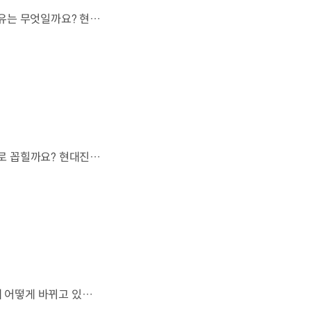
현대자동차 하이브리드 누적 판매 500만 대.많은 운전자들이 선택한 이유는 무엇일까요? 현대진행형 팟캐스트 EP.21에서 확인하세요.📻 #현대자동차그룹 #현대진행형 #모빌리티팟캐스트 #하이브리드 #연료 #미래모빌리티 #모빌리티
오랫동안 미래 에너지로 사용되어 온 수소.왜 지금까지도 중요한 선택지로 꼽힐까요? 현대진행형 팟캐스트 EP.21에서 확인하세요.📻 #현대자동차그룹 #현대진행형 #모빌리티팟캐스트 #수소전기차 #수소에너지 #연료 #미래모빌리티 #모빌리티
엔진으로 움직이는 기계로 여겨졌던 자동차.배터리와 소프트웨어를 통해 어떻게 바뀌고 있을까요? 현대진행형 팟캐스트 EP.21에서 확인하세요.📻 #현대자동차그룹 #현대진행형 #모빌리티팟캐스트 #SDV #전기차 #연료 #미래모빌리티 #모빌리티