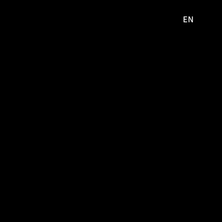
EN
영문
사이트로
이동