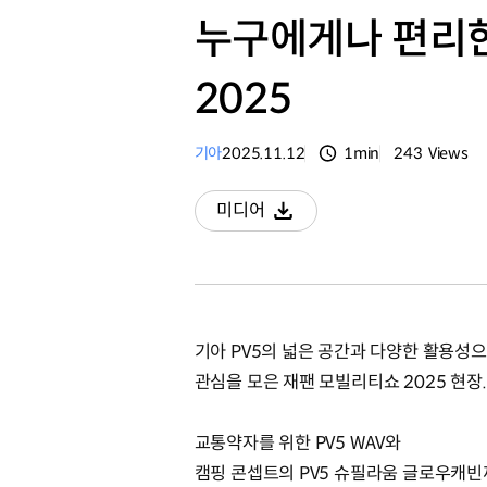
누구에게나 편리한
2025
기아
2025.11.12
1min
243
Views
분량
조회수
미디어
다운로드
기아 PV5의 넓은 공간과 다양한 활용성
관심을 모은 재팬 모빌리티쇼 2025 현장.
교통약자를 위한 PV5 WAV와
캠핑 콘셉트의 PV5 슈필라움 글로우캐빈