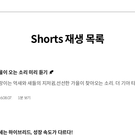
Shorts 재생 목록
동영상]
을이 오는 소리 미리 듣기 🍂
6.08.07.
1분 보기
동영상]
세는 하이브리드, 성장 속도가 다르다!