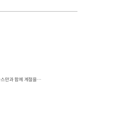
살랑이는 억새와 새들의 지저귐,선선한 가을이 찾아오는 소리. 더 기아 타스만과 함께 계절을 만나보세요. 🎧 *본 영상은 AI를 활용해 제작했습니다. #기아 #더기아타스만 #타스만 #가을 #입추 #Tasman #ASMR