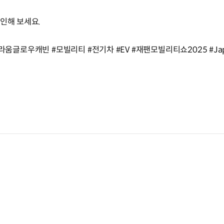
인해 보세요.
슈필라움글로우캐빈 #모빌리티 #전기차 #EV #재팬모빌리티쇼2025 #Japa