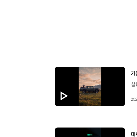
[
가
202
[
대