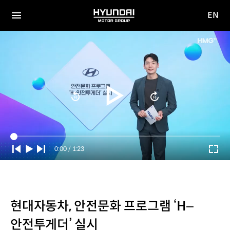
EN
HYUNDAI
영문
MOTOR
전체
사이트
메뉴
GROUP
이동
Current
0:00
/
Duration
1:23
Time
현대자동차, 안전문화 프로그램 ‘H–
안전투게더’ 실시