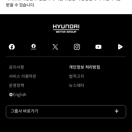
받을 수 있습니다.
HYUNDAI
MOTOR
GROUP
facebook
hmg
twitter
instagram
youtube
naver
journal
tv
facebook
공지사항
개인정보 처리방침
서비스 이용약관
법적고지
운영정책
뉴스레터
English
영문 사이트로 이동
그룹사 바로가기
목록
열기