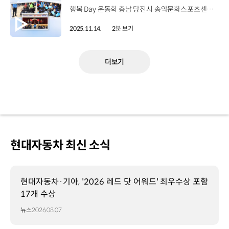
행복 Day 운동회 충남 당진시 송악문화스포츠센터 2025년 11월 6일 장애인과 비장애인이 함께하는 ‘행복 Day 운동회’ 지난 2019년부터 현대제철 당진제철소가 시작한 지역사회와의 교감 개최 5회를 맞아 예년 대비 늘어난 200여 명 참가 청팀과 홍팀으로 팀을 나눈 장애인, 마중물 봉사단원, 장애인 활동지원사들 신발 던지기, 과녁 맞추기, 릴레이 협동 게임 등 장애 여부와 관계없이 어울려 즐기는 운동회 참가자들의 축하 공연으로 분위기 UP! 승부보다 더 중요한 ‘다함께’의 가치 박천탁 실장 / 현대제철 당진제철소 상생홍보실오늘 장애인 어울림 ‘행복 Day 운동회’는 당진 지역사회의 소통과 장애인 인식 개선을 위해서 개최하게 되었습니다. 앞으로 저희 현대제철은 당진 지역사회와 더 많은 교감을 위해 다양한 활동을 전개해 나가도록 하겠습니다. 꾸준히 소외계층 지원 사업을 펼쳐 온 현대제철 당진제철소 다양한 사회 구성원을 존중하는 사회공헌활동 “현대제철의 따뜻한 동행은 앞으로도 계속됩니다~”
2025.11.14.
2분 보기
더보기
현대자동차 최신 소식
현대자동차·기아, '2026 레드 닷 어워드' 최우수상 포함
17개 수상
뉴스
2026.08.07