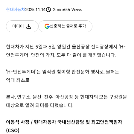
현대자동차
2025.11.14
2min
656
Views
분량
조회수
(새
선호하는 출처로 추가
미디어
다운로드
창
열림)
현대차가 지난 5일과 6일 양일간 울산공장 잔디광장에서 ‘H-
안전투게더: 안전의 가치, 모두 다 같이’를 개최했습니다.
‘H-안전투게더’는 임직원 참여형 안전문화 행사로, 올해는
역대 최초로
본사, 연구소, 울산·전주·아산공장 등 현대차의 모든 구성원을
대상으로 열려 의미를 더했습니다.
이동석 사장 / 현대자동차 국내생산담당 및 최고안전책임자
(CSO)