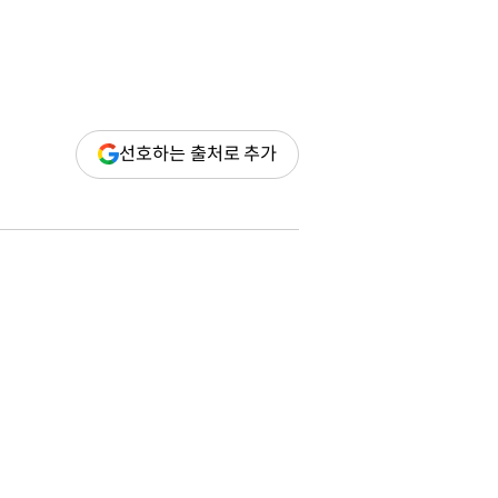
(새
선호하는 출처로 추가
창
열림)