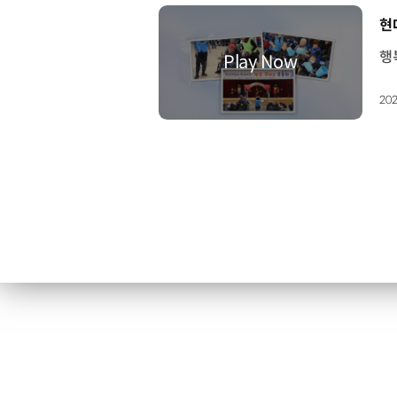
[
현
202