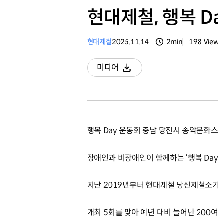
현대제철, 행복 D
현대제철
2025.11.14
2min
198
Vie
분량
조회수
미디어
다운로드
행복 Day 운동회 충남 당진시 송악문화스
장애인과 비장애인이 함께하는 ‘행복 Day
지난 2019년부터 현대제철 당진제철소
개최 5회를 맞아 예년 대비 늘어난 200여