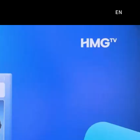
EN
영문
사이트로
이동