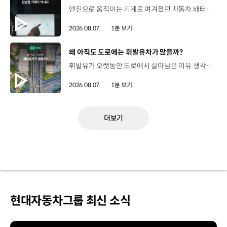
엔진으로 움직이는 기계로 여겨졌던 자동차.배터리와 소프트웨어를 통해 어떻게 바뀌고 있을까요? 현대진행형 팟캐스트 EP.21에서 확인하세요.📻 #현대자동차그룹 #현대진행형 #모빌리티팟캐스트 #SDV #전기차 #연료 #미래모빌리티 #모빌리티
2026.08.07.
1분 보기
[동영상]
왜 아직도 도로에는 휘발유차가 많을까?
휘발유가 오랫동안 도로에서 살아남은 이유.생각보다 강력한 장점이 있었습니다. 현대진행형 팟캐스트 EP.21에서 확인하세요.📻 #현대자동차그룹 #현대진행형 #모빌리티팟캐스트 #휘발유 #내연기관 #연료 #미래모빌리티 #모빌리티
2026.08.07.
1분 보기
더보기
현대자동차그룹 최신 소식