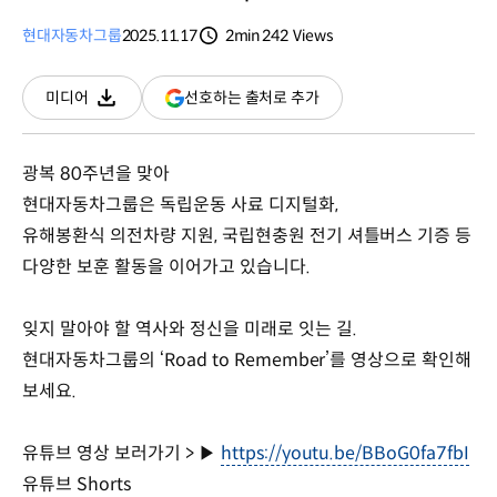
현대자동차그룹
2025.11.17
2min
242
Views
분량
조회수
(새
선호하는 출처로 추가
미디어
다운로드
창
열림)
광복 80주년을 맞아
현대자동차그룹은 독립운동 사료 디지털화,
유해봉환식 의전차량 지원, 국립현충원 전기 셔틀버스 기증 등
다양한 보훈 활동을 이어가고 있습니다.
잊지 말아야 할 역사와 정신을 미래로 잇는 길.
현대자동차그룹의 ‘Road to Remember’를 영상으로 확인해
보세요.
유튜브 영상 보러가기 >
https://youtu.be/BBoG0fa7fbI
▶
유튜브 Shorts