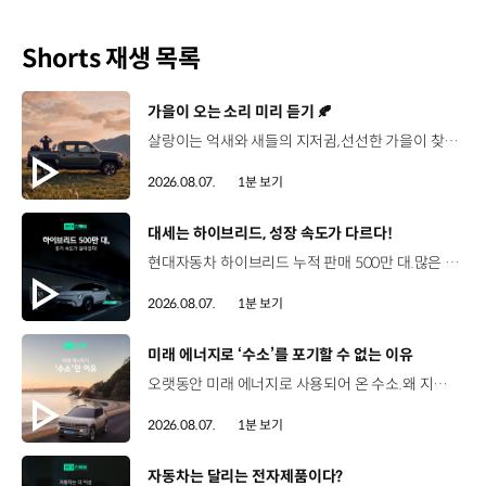
Shorts 재생 목록
[동영상]
가을이 오는 소리 미리 듣기 🍂
살랑이는 억새와 새들의 지저귐,선선한 가을이 찾아오는 소리. 더 기아 타스만과 함께 계절을 만나보세요. 🎧 *본 영상은 AI를 활용해 제작했습니다. #기아 #더기아타스만 #타스만 #가을 #입추 #Tasman #ASMR
2026.08.07.
1분 보기
[동영상]
대세는 하이브리드, 성장 속도가 다르다!
현대자동차 하이브리드 누적 판매 500만 대.많은 운전자들이 선택한 이유는 무엇일까요? 현대진행형 팟캐스트 EP.21에서 확인하세요.📻 #현대자동차그룹 #현대진행형 #모빌리티팟캐스트 #하이브리드 #연료 #미래모빌리티 #모빌리티
2026.08.07.
1분 보기
[동영상]
미래 에너지로 ‘수소’를 포기할 수 없는 이유
오랫동안 미래 에너지로 사용되어 온 수소.왜 지금까지도 중요한 선택지로 꼽힐까요? 현대진행형 팟캐스트 EP.21에서 확인하세요.📻 #현대자동차그룹 #현대진행형 #모빌리티팟캐스트 #수소전기차 #수소에너지 #연료 #미래모빌리티 #모빌리티
2026.08.07.
1분 보기
[동영상]
자동차는 달리는 전자제품이다?