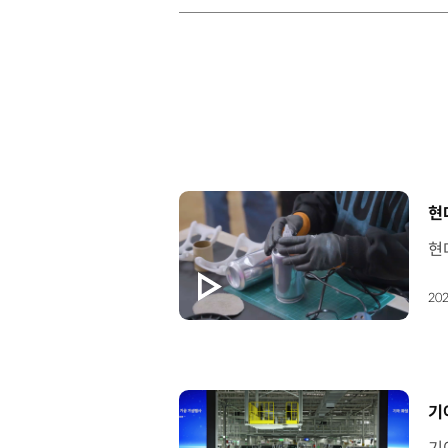
[
현
202
[
기