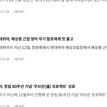
5.11.18.
6분 보기
동영상]
대위아, 해상용 근접 방어 무기 함포체계 첫 출고
5.11.18.
2분 보기
동영상]
아, 창립 80주년 기념 ‘무브온(溫) 프로젝트’ 성료
5.11.18.
3분 보기