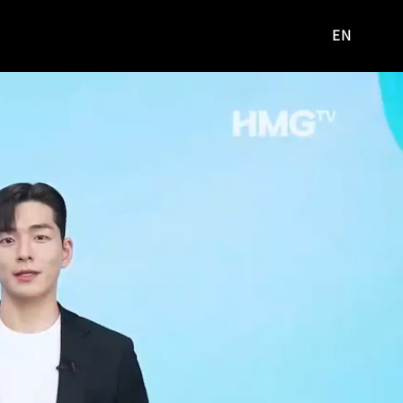
EN
영문
사이트로
이동