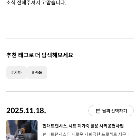
소식 전해주셔서 고맙습니다.
추천 태그로 더 탐색해보세요
#기아
#PBV
2025.11.18.
날짜 선택하기
[동영상]
현대트랜시스, 시트 폐가죽 활용 사회공헌사업
현대트랜시스의 새로운 사회공헌 프로젝트 지구를 위한 새로운 순환 ‘Drive Your Play’ 시트 제작 과정에서 발생하는 폐가죽 등 사용가치를 찾지 못해 버려졌던 휴면 자원의 재발견 이수영 대표 / 사단법인 자원저희는 자동차 시트 가죽의 생산 과정에서 발생하는 자투리나 부산물 같은 휴면 자원을 활용해서 창의적 학습 환경이나 놀이 환경이 부족한 아이들에게 새로운 교육적 경험을 제공하고 있습니다. 2025년 9월~ 12월, 약 4개월 동안 - 전국 6개 아동·청소년 교육기관 및 돌봄기관 대상 진행 어린이들의 놀이 도구로 재탄생하는 ‘창의적 재사용 실험실’ 프로그램 기관 단위로 창의적 놀이 공간 조성 지원까지! 이수영 대표 / 사단법인 자원가죽 자투리 냄새도 한번 맡아보자. 어린이아빠 차 냄새! 이수영 대표 / 사단법인 자원아빠 차 냄새 나죠? 이 의자 모양은 어떻게 생겼어? 이런 의자 본 적 있어? 어린이이거 차 의자, 빼온 거 아니에요? 차에 있는거 빼 왔네. 이수영 대표 / 사단법인 자원이거랑, 우리 책상 위에 있는 이거랑 같은 데서 왔어~ 버려지는 잔재 소재와 아이들의 창의성 감수성의 만남 직접 만지고, 꾸미는 과정에서 놀이처럼 배우는 재활용의 의미 환경 보호와 사회적 책임을 동시에 실천하는 현대트랜시스 “지속가능성의 가치에 대한 현대트랜시스의 고민은 계속됩니다.”