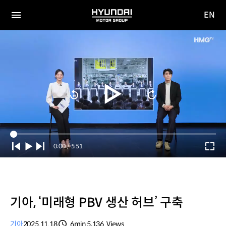
EN
HYUNDAI
영문
MOTOR
전체
사이트
메뉴
GROUP
이동
Current
0:00
/
Duration
5:51
Time
기아, ‘미래형 PBV 생산 허브’ 구축
기아
2025.11.18
6min
5,136
Views