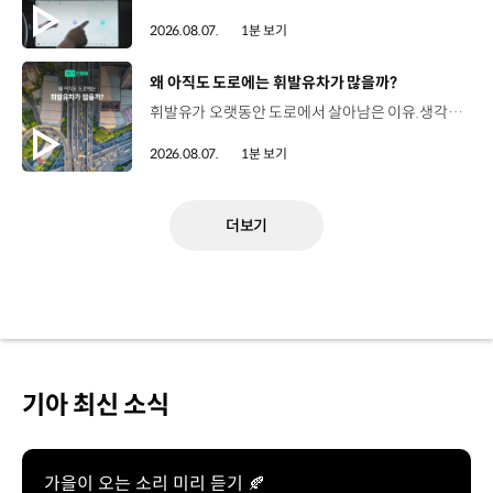
2026.08.07.
1분 보기
[동영상]
왜 아직도 도로에는 휘발유차가 많을까?
휘발유가 오랫동안 도로에서 살아남은 이유.생각보다 강력한 장점이 있었습니다. 현대진행형 팟캐스트 EP.21에서 확인하세요.📻 #현대자동차그룹 #현대진행형 #모빌리티팟캐스트 #휘발유 #내연기관 #연료 #미래모빌리티 #모빌리티
2026.08.07.
1분 보기
더보기
기아 최신 소식
가을이 오는 소리 미리 듣기 🍂