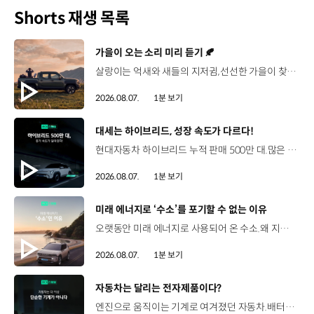
Shorts 재생 목록
[동영상]
가을이 오는 소리 미리 듣기 🍂
살랑이는 억새와 새들의 지저귐,선선한 가을이 찾아오는 소리. 더 기아 타스만과 함께 계절을 만나보세요. 🎧 *본 영상은 AI를 활용해 제작했습니다. #기아 #더기아타스만 #타스만 #가을 #입추 #Tasman #ASMR
2026.08.07.
1분 보기
[동영상]
대세는 하이브리드, 성장 속도가 다르다!
현대자동차 하이브리드 누적 판매 500만 대.많은 운전자들이 선택한 이유는 무엇일까요? 현대진행형 팟캐스트 EP.21에서 확인하세요.📻 #현대자동차그룹 #현대진행형 #모빌리티팟캐스트 #하이브리드 #연료 #미래모빌리티 #모빌리티
2026.08.07.
1분 보기
[동영상]
미래 에너지로 ‘수소’를 포기할 수 없는 이유
오랫동안 미래 에너지로 사용되어 온 수소.왜 지금까지도 중요한 선택지로 꼽힐까요? 현대진행형 팟캐스트 EP.21에서 확인하세요.📻 #현대자동차그룹 #현대진행형 #모빌리티팟캐스트 #수소전기차 #수소에너지 #연료 #미래모빌리티 #모빌리티
2026.08.07.
1분 보기
[동영상]
자동차는 달리는 전자제품이다?
엔진으로 움직이는 기계로 여겨졌던 자동차.배터리와 소프트웨어를 통해 어떻게 바뀌고 있을까요? 현대진행형 팟캐스트 EP.21에서 확인하세요.📻 #현대자동차그룹 #현대진행형 #모빌리티팟캐스트 #SDV #전기차 #연료 #미래모빌리티 #모빌리티