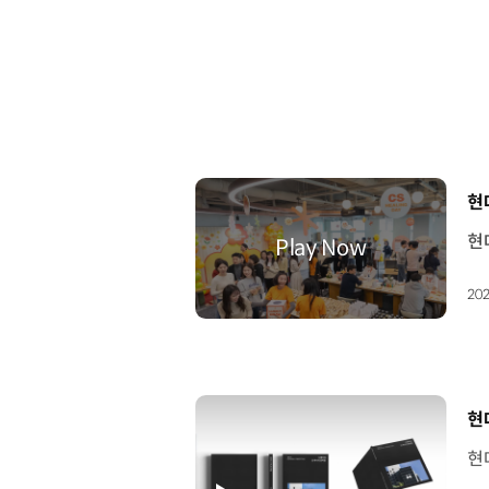
[
현대
202
[
현