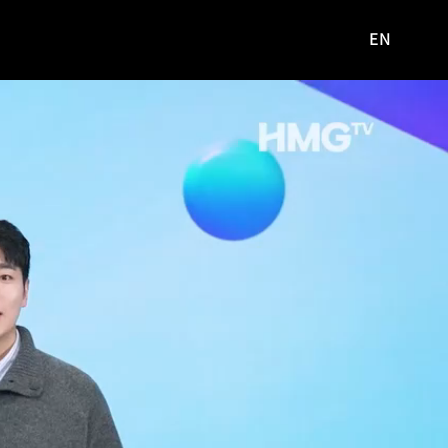
EN
영문
사이트로
이동