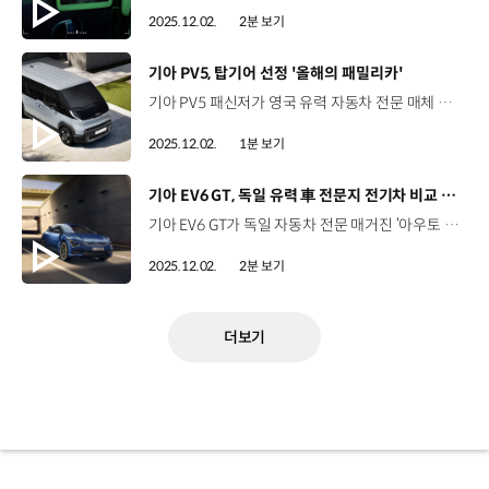
2025.12.02.
2분 보기
[동영상]
기아 PV5, 탑기어 선정 '올해의 패밀리카'
기아 PV5 패신저가 영국 유력 자동차 전문 매체 탑기어(TopGear)가 주관하는 ‘2026 탑기어 어워즈’에서 ‘올해의 패밀리카’로 선정됐습니다. 그동안 올해의 패밀리카로는 SUV와 승용차가 선정됐지만 올해는 PV5 패신저가 공간 활용성, 실용성, 기능성을 바탕으로 밴으로서는 처음으로 수상의 영예를 안았는데요. “공간, 스타일, 주행성능, 정숙함 등 가족 고객을 위한 세심한 설계와 방향성이 눈에 띄는 차”라는 평가를 받았습니다. 한편 이번 시상식에서 현대차 ‘캐스퍼 일렉트릭’은 ‘올해의 경차(Supermini of the Year)’로 선정되며 유럽 내 경쟁이 치열한 소형 전기차 시장에서 디자인, 성능, 합리성 삼박자를 갖춘 차로 상품성을 인정받았습니다.
2025.12.02.
1분 보기
[동영상]
기아 EV6 GT, 독일 유력 車 전문지 전기차 비교 평가 1위
기아 EV6 GT가 독일 자동차 전문 매거진 ‘아우토 모토 운트 슈포트’가 최근 진행한 전기차 비교 평가에서 1위를 차지했습니다. 아우토 모토 운트 슈포트는 독일 3대 자동차 매거진 중 하나로 유럽 전역의 소비자들에게 큰 영향력을 미치는 매체인데요. 유럽 전기차 시장에서 치열하게 경쟁하고 있는 EV6 GT, 모델 Y, 폴스타 4를 대상으로 평가를 진행했습니다. 이번 비교 평가에서 EV6 GT는 파워트레인, 주행성능, 안전성, 바디 부문에서 최고점을 받아 총점 597점으로 경쟁 모델을 제쳤는데요. 최고 출력 448kW, 3.5초의 제로백 등 고성능 전기차 모델의 진면목을 선보였으며, 안전성 부문에서도 시속 100km/h에서 완전히 정지할 때까지의 제동 거리는 33.6m로 경쟁 모델들을 월등히 앞섰습니다. 기아는 앞으로도 다양한 전기차 라인업을 통해 고객들에게 새로운 전동화 경험을 선사해 나갈 계획입니다.
2025.12.02.
2분 보기
더보기