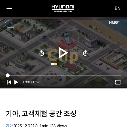
EN
HYUNDAI
영문
MOTOR
전체
사이트
메뉴
GROUP
이동
Current
0:00
/
Duration
0:57
Time
기아, 고객체험 공간 조성
기아
2025.12.02
1min
123
Views