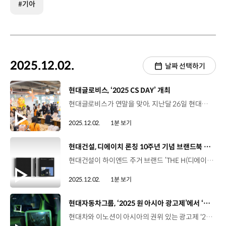
#기아
2025.12.02.
날짜 선택하기
[동영상]
현대글로비스, ‘2025 CS DAY’ 개최
현대글로비스가 연말을 맞아, 지난달 26일 현대글로비스 본사에서 ‘2025 CS DAY’를 개최했습니다. 이번 CS DAY에는 500여 명의 임직원이 참여해 고객응대로 인한 피로를 완화하고 재충전의 시간을 가졌는데요. 1부 ‘CS Awards’ 시상식에서는 고객 만족도 부문 우수 조직과 CS 캠페인 참여 우수 직원을 선정해 포상하고 격려했습니다. 2부 ‘CS Healing Day’에서는 칭찬 VOC 전시와 CS OX 퀴즈 등 힐링 프로그램을 통해 직원들의 심리적 안정을 돕고 유용한 CS스킬도 익힐 수 있는 시간을 제공했습니다. 현대글로비스는 앞으로도 다양한 고객만족 활동을 통해 서비스 품질을 높이고 기업의 경쟁력을 강화할 계획입니다.
2025.12.02.
1분 보기
[동영상]
현대건설, 디에이치 론칭 10주년 기념 브랜드북 발간
현대건설이 하이엔드 주거 브랜드 ‘THE H(디에이치)’ 론칭 10주년을 맞아 브랜드북 ‘디에이치: 단 하나의 완벽함’을 발간했습니다. ‘본질의 추구’를 주제로 한 ‘THE’ 파트에는 브랜드가 추구해 온 가치를 담았고, ‘완벽함으로 향하는 여정’을 주제로 한 ‘H’ 파트에서는 디에이치의 미학과 하이엔드, 미래 지향점을 소개했는데요. 특히, 각 분야 전문가와 실제 거주 고객의 목소리를 통해 디에이치 세계관·정체성을 선보였습니다. 현대건설은 앞으로도 브랜드 헤리티지 프로젝트를 통해 소통과 공감의 장을 확대해 나갈 계획입니다.
2025.12.02.
1분 보기
[동영상]
현대자동차그룹, ‘2025 원 아시아 광고제’에서 ‘올해의 브랜드’ 등 4관왕 쾌거
현대차와 이노션이 아시아의 권위 있는 광고제 '2025 원 아시아’에서 4관왕을 차지하며 브랜드 경쟁력을 입증했습니다. ‘원 아시아’는 ‘더 원 클럽 포 크리에이티비티’ 주관으로 지난 2020년부터, 아시아태평양 지역 내 최고의 크리에이티브 작품과 에이전시를 선정해오고 있습니다. 현대차는 지속적이고 혁신적인 브랜드 활동을 통해 한국 브랜드 최초로 '올해의 브랜드'로 선정됐고, 이노션도 국내 최초로 ‘올해의 에이전시’를 수상하며 전략적 크리에이티브 모델이 국제 무대에서도 경쟁력을 갖추고 있음을 입증했습니다. 현대차와 이노션이 공동 기획한 단편 영화 '밤낚시'는 브랜디드 엔터테인먼트와 크리에이티브 효과성 부문 등에서 '최고상’을 비롯해 12개의 상을 수상하며 '올해의 최고 캠페인'에 등극했습니다. 현대차그룹은 앞으로도 모빌리티 산업과 미디어 환경 변화 속에 새로운 방식으로 소통하기 위해 노력할 예정입니다.