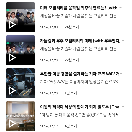
[동영상]
미래 모빌리티를 움직일 최후의 연료는? (with 우주먼지, 항성) | 현대진행형 팟캐스트 EP. 21
세상을 바꿀 기술과 사람을 잇는 모빌리티 전문 팟캐스트, 현대진행형. 🔊 과학커뮤니케이터 이독실, 여도은 앵커,그리고 천문학자 우주먼지, 과학커뮤니케이터 항성과 함께했습니다. 휘발유부터 전기차, 수소전기차, 하이브리드까지미래 모빌리티를 움직일 연료는 무엇일까요? 스물한 번째 에피소드에서는 자동차의 '연료'를 주제로다양한 에너지가 만들어갈 미래 모빌리티 라이프스타일을 이야기합니다. 연료가 바뀌면 자동차도, 우리의 이동 방식도 달라지지 않을까요?현대진행형 21편에서 확인해 보세요. 현대진행형 팟빵▶ 현대진행형 애플 팟캐스트▶현대진행형 스포티파이▶ 00:00 하이라이트00:21 인트로 / 자기소개00:58 자동차의 성격, 무엇으로 결정될까?03:38 연료란, 자동차의 성격을 결정하는 DNA04:24 휘발유는 어떻게 연료 경쟁에서 살아남았을까06:09 휘발유의 과거와 현재, 유연휘발유 속 납성분07:02 지구를 납으로 오염시키던 유연휘발유가 사라진 이유08:47 달리는 전자제품이 된 자동차, SDV 시대로의 전환09:46 '기계공학' 시스템에서 '소프트웨어'로 변화하는 모빌리티11:18 친환경차 시대가 오기까지의 기술적 과제11:43 전기차 배터리가 풀어야 할 숙제12:25 배터리를 관리하는 BMS 기술13:51 수소전기차, 인프라가 먼저일까 수요가 먼저일까?14:23 수소가 청정 연료로 주목받는 이유15:08 우주에서 가장 흔한 원소, 수소 생산과 운송의 현실적인 과제16:49 수소가 필요한 모빌리티는 따로 있다18:21 하이브리드가 대세인 시대, 그 이유는? 19:26 하이브리드는 연료 과도기를 견디게 해주는 기술21:44 전기·수소·하이브리드를 함께 준비하는 멀티 파워트레인 전략이란?23:30 클로징 *본 영상에 포함된 참여자의 의견은 현대자동차그룹의 공식 입장과 다를 수 있습니다. #현대자동차그룹 #현대진행형 #모빌리티팟캐스트 #전기차 #수소전기차 #연료 #에너지 #미래모빌리티 #모빌리티 #팟캐스트
2026.07.30.
24분 보기
[동영상]
하늘길과 우주 모빌리티의 미래 (with 우주먼지, 항성) | 현대진행형 팟캐스트 EP. 20
세상을 바꿀 기술과 사람을 잇는 모빌리티 전문 팟캐스트, 현대진행형. 🔊 과학커뮤니케이터 이독실, 여도은 앵커,그리고 천문학자 우주먼지, 과학커뮤니케이터 항성과 함께했습니다. 우주정거장을 거쳐 뉴욕으로 향하는 미래를 상상해본 적 있나요?스무 번째 에피소드에서는 하늘 위 교통 체계와 이동 수단의 모습,그리고 지상을 넘어 우주로 확장되는 모빌리티의 가능성까지 살펴봅니다. 하늘길이 열리면 우리의 일상은 어떻게 달라질지,현대진행형 20편에서 확인해 보세요. 현대진행형 팟빵▶현대진행형 애플 팟캐스트▶현대진행형 스포티파이▶ 00:00 하이라이트00:24 인트로 / 자기소개00:47 하늘길의 교통은 어떻게 다를까02:33 하늘의 교통 관제 시스템03:10 하늘을 나는 자동차의 모습은?05:10 미래 하늘길의 동력원과 연료06:42 휘발유 대신 항공유가 쓰일 가능성07:18 자동차에서 모빌리티로의 변화08:13 하늘길 시대의 도로와 도시10:02 우주 모빌리티는 어디까지 가능할까12:18 우주를 경험하는 미래12:57 우주로 확장되는 모빌리티13:30 하늘과 우주에서 좋은 차의 기준은?14:54 우주 관광은 누구나 가능할까16:35 현대로템과 한국 우주 산업의 미래18:37 미래 모빌리티가 바꿀 우리의 일상 *본 영상에 포함된 참여자의 의견은 현대자동차그룹의 공식 입장과 다를 수 있습니다. #현대자동차그룹 #현대진행형 #모빌리티팟캐스트 #UAM #스카이모빌리티 #하늘길 #자율주행 #우주 #우주항공 #모빌리티 #팟캐스트
2026.07.23.
22분 보기
[동영상]
무한한 이동 경험을 설계하는 기아 PV5 WAV 개발 스토리 | The Moving Room
기아 PV5 WAV는 교통약자의 일상을 기준으로이동 과정을 다시 설계했습니다. 탑승자의 목적에 맞게 확장되는 모빌리티, PV5 WAV 개발 스토리를 영상으로 확인해 보세요. #현대자동차그룹 #TheMovingRoom #기아 #PV5 #PV5WAV #PBV #목적기반모빌리티
2026.07.23.
1분 보기
[동영상]
이동의 제약이 세상의 한계가 되지 않도록 | The Moving Room
“이 방이 통째로 움직였으면 좋겠다”그림 속에서만 그리던 여행이 현실이 되기까지 기아 PV5 WAV는 필요한 의료 장비를 싣고가족과 한 공간에서 함께 떠날 수 있도록이동의 경험을 다시 설계했습니다. 같은 풍경을 보고, 같은 순간을 나누는 일현대자동차그룹은 모두를 위한 이동을 만들어갑니다. #현대자동차그룹 #TheMovingRoom #PV5 #기아 #목적기반모빌리티 #PV5WAV #PBV
2026.07.19.
4분 보기