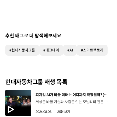
추천 태그로 더 탐색해보세요
#현대자동차그룹
#테크데이
#AI
#스마트팩토리
현대자동차그룹 재생 목록
[동영상]
피지컬 AI가 바꿀 미래는 어디까지 확장될까? (with 카이스트 김대식 교수) | 현대진행형 팟캐스트 EP. 22
세상을 바꿀 기술과 사람을 잇는 모빌리티 전문 팟캐스트, 현대진행형. 🔊과학커뮤니케이터 이독실, 여도은 앵커‬,그리고 카이스트 김대식 교수와 함께했습니다. 이제는 AI가 물건을 옮기고, 사람을 돕고, 함께 일하는 시대! 스물두 번째 에피소드에서는 몸을 가진 AI, ‘피지컬 AI’를 주제로휴머노이드가 사람을 닮은 이유부터 산업과 일상에 가져올 변화,그리고 현대자동차그룹이 준비하는 피지컬 AI의 미래까지 이야기합니다. 화면 밖을 나와 몸을 갖게 된 AI, 우리의 일상은 어떻게 달라질까요?현대진행형 22편에서 확인해 보세요. 현대진행형 팟빵 ▶현대진행형 애플 팟캐스트 ▶현대진행형 스포티파이 ▶ 00:00 하이라이트00:37 출연진 소개01:00 몸을 가진 AI, 피지컬 AI란?01:31 10년 만에 달라진 휴머노이드 기술02:42 도구로 능력을 확장해 온 인간04:51 인간의 의지까지 확장하는 AI05:30 휴머노이드는 왜 사람을 닮았을까?07:18 휴머노이드 개발에 남은 가장 큰 과제07:31 인간의 손과 다른 아틀라스의 손08:36 피지컬 AI가 가장 먼저 필요한 분야09:32 AI 시대, 노동의 의미는 달라질까?12:13 아직 1%도 시작하지 않은 피지컬 AI16:28 현대자동차그룹이 준비해 온 피지컬 AI17:31 미래 모빌리티는 어떤 모습일까?19:14 현대자동차그룹이 가진 풀스택 경쟁력20:10 피지컬 AI의 성능을 결정하는 모션 데이터22:49 휴머노이드와 함께 일하는 시대23:51 클로징 *본 영상에 포함된 참여자의 의견은 현대자동차그룹의 공식 입장과 다를 수 있습니다. #현대자동차그룹 #현대진행형 #모빌리티팟캐스트 #피지컬AI #휴머노이드 #보스턴다이나믹스 #아틀라스 #미래모빌리티 #모빌리티 #팟캐스트
2026.08.06.
25분 보기