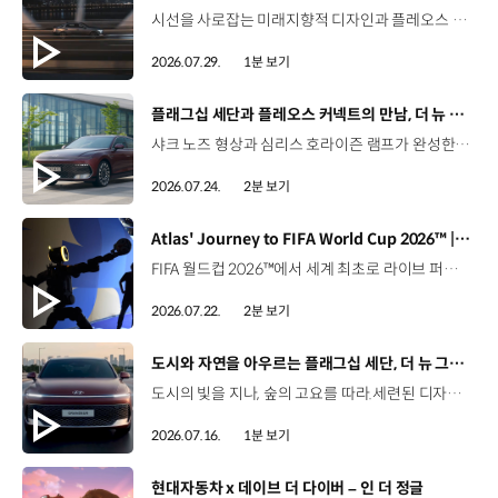
시선을 사로잡는 미래지향적 디자인과 플레오스 커넥트로 완성한 디지털 경험까지.세단의 새로운 기준을 제시하는 디 올 뉴 아반떼를 만나보세요. *본 영상은 AI를 활용해 제작했습니다. #현대자동차 #디올뉴아반떼 #아반떼 #플레오스커넥트 #글레오AI 유튜브 쇼츠 보기
2026.07.29.
1분 보기
[동영상]
플래그십 세단과 플레오스 커넥트의 만남, 더 뉴 그랜저
샤크 노즈 형상과 심리스 호라이즌 램프가 완성한 세련된 외관플레오스 커넥트와 Gleo AI가 만드는 스마트한 운전 경험까지. 새롭게 진화한 더 뉴 그랜저를 영상으로 만나보세요. #현대자동차 #더뉴그랜저 #플레오스커넥트 #그랜저 #플래그십세단 #TheNewGrandeur #PleosConnect
2026.07.24.
2분 보기
[동영상]
Atlas' Journey to FIFA World Cup 2026™ | 보스턴 다이나믹스
FIFA 월드컵 2026™에서 세계 최초로 라이브 퍼포먼스를 선보인 아틀라스.그 현장을 완성한 시니어 프로그램 매니저 세스 데이비스(Seth Davis)가 전하는 퍼포먼스의 비하인드 스토리를 만나보세요. 인터뷰 전문 보기 ▶ 자세히 보기 ▶ #현대자동차 #보스턴다이나믹스 #아틀라스 #로보틱스 #BostonDynamics #Atlas #Robotics #NextStartsNow
2026.07.22.
2분 보기
[동영상]
도시와 자연을 아우르는 플래그십 세단, 더 뉴 그랜저
도시의 빛을 지나, 숲의 고요를 따라.세련된 디자인과 정제된 주행 감각으로모든 순간을 편안하게 완성하는 더 뉴 그랜저를 만나보세요. *본 영상은 AI를 활용해 제작했습니다. #현대자동차 #더뉴그랜저 #플래그십세단 #그랜저 #플레오스커넥트
2026.07.16.
1분 보기
[동영상]
현대자동차 x 데이브 더 다이버 – 인 더 정글