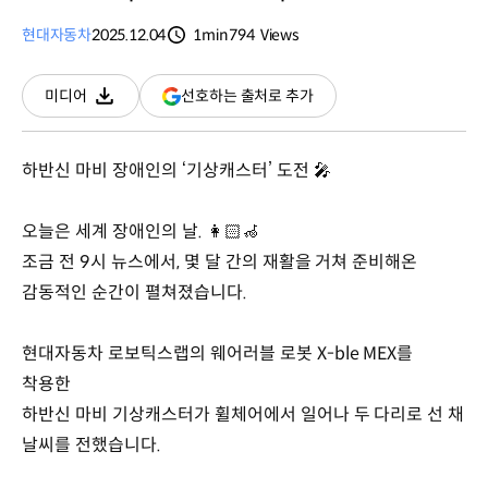
현대자동차
2025.12.04
1min
794
Views
분량
조회수
(새
선호하는 출처로 추가
미디어
다운로드
창
열림)
하반신 마비 장애인의 ‘기상캐스터’ 도전 🎤
오늘은 세계 장애인의 날. 👩🏻‍🦽
조금 전 9시 뉴스에서, 몇 달 간의 재활을 거쳐 준비해온
감동적인 순간이 펼쳐졌습니다.
현대자동차 로보틱스랩의 웨어러블 로봇 X-ble MEX를
착용한
하반신 마비 기상캐스터가 휠체어에서 일어나 두 다리로 선 채
날씨를 전했습니다.