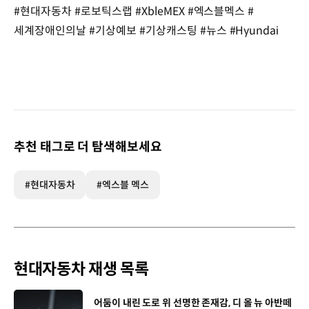
#현대자동차 #로보틱스랩 #XbleMEX #엑스블멕스 #
세계장애인의날 #기상예보 #기상캐스팅 #뉴스 #Hyundai
추천 태그로 더 탐색해보세요
#현대자동차
#엑스블 멕스
현대자동차 재생 목록
[동영상]
어둠이 내린 도로 위 선명한 존재감, 디 올 뉴 아반떼