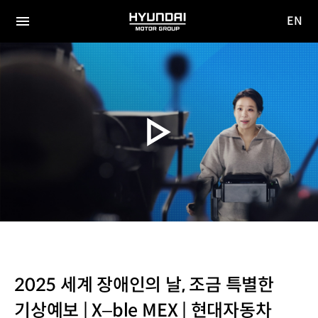
EN
HYUNDAI
영문
MOTOR
전체
사이트
메뉴
GROUP
이동
2025 세계 장애인의 날, 조금 특별한
기상예보 | X–ble MEX | 현대자동차