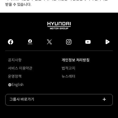
받을 수 있습니다.
HYUNDAI
MOTOR
GROUP
facebook
hmg
twitter
instagram
youtube
naver
journal
tv
facebook
공지사항
개인정보 처리방침
서비스 이용약관
법적고지
운영정책
뉴스레터
English
영문 사이트로 이동
그룹사 바로가기
목록
열기