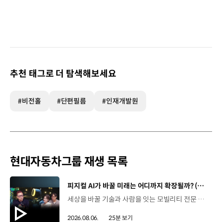
추천 태그로 더 탐색해보세요
#비전홀
#단편필름
#인재개발원
현대자동차그룹 재생 목록
[동영상]
피지컬 AI가 바꿀 미래는 어디까지 확장될까? (with 카이스트 김대식 교수) | 현대진행형 팟캐스트 EP. 22
세상을 바꿀 기술과 사람을 잇는 모빌리티 전문 팟캐스트, 현대진행형. 🔊과학커뮤니케이터 이독실, 여도은 앵커‬,그리고 카이스트 김대식 교수와 함께했습니다. 이제는 AI가 물건을 옮기고, 사람을 돕고, 함께 일하는 시대! 스물두 번째 에피소드에서는 몸을 가진 AI, ‘피지컬 AI’를 주제로휴머노이드가 사람을 닮은 이유부터 산업과 일상에 가져올 변화,그리고 현대자동차그룹이 준비하는 피지컬 AI의 미래까지 이야기합니다. 화면 밖을 나와 몸을 갖게 된 AI, 우리의 일상은 어떻게 달라질까요?현대진행형 22편에서 확인해 보세요. 현대진행형 팟빵 ▶현대진행형 애플 팟캐스트 ▶현대진행형 스포티파이 ▶ 00:00 하이라이트00:37 출연진 소개01:00 몸을 가진 AI, 피지컬 AI란?01:31 10년 만에 달라진 휴머노이드 기술02:42 도구로 능력을 확장해 온 인간04:51 인간의 의지까지 확장하는 AI05:30 휴머노이드는 왜 사람을 닮았을까?07:18 휴머노이드 개발에 남은 가장 큰 과제07:31 인간의 손과 다른 아틀라스의 손08:36 피지컬 AI가 가장 먼저 필요한 분야09:32 AI 시대, 노동의 의미는 달라질까?12:13 아직 1%도 시작하지 않은 피지컬 AI16:28 현대자동차그룹이 준비해 온 피지컬 AI17:31 미래 모빌리티는 어떤 모습일까?19:14 현대자동차그룹이 가진 풀스택 경쟁력20:10 피지컬 AI의 성능을 결정하는 모션 데이터22:49 휴머노이드와 함께 일하는 시대23:51 클로징 *본 영상에 포함된 참여자의 의견은 현대자동차그룹의 공식 입장과 다를 수 있습니다. #현대자동차그룹 #현대진행형 #모빌리티팟캐스트 #피지컬AI #휴머노이드 #보스턴다이나믹스 #아틀라스 #미래모빌리티 #모빌리티 #팟캐스트
2026.08.06.
25분 보기