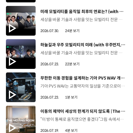
[동영상]
미래 모빌리티를 움직일 최후의 연료는? (with 우주먼지, 항성) | 현대진행형 팟캐스트 EP. 21
세상을 바꿀 기술과 사람을 잇는 모빌리티 전문 팟캐스트, 현대진행형. 🔊 과학커뮤니케이터 이독실, 여도은 앵커,그리고 천문학자 우주먼지, 과학커뮤니케이터 항성과 함께했습니다. 휘발유부터 전기차, 수소전기차, 하이브리드까지미래 모빌리티를 움직일 연료는 무엇일까요? 스물한 번째 에피소드에서는 자동차의 '연료'를 주제로다양한 에너지가 만들어갈 미래 모빌리티 라이프스타일을 이야기합니다. 연료가 바뀌면 자동차도, 우리의 이동 방식도 달라지지 않을까요?현대진행형 21편에서 확인해 보세요. 현대진행형 팟빵▶ 현대진행형 애플 팟캐스트▶현대진행형 스포티파이▶ 00:00 하이라이트00:21 인트로 / 자기소개00:58 자동차의 성격, 무엇으로 결정될까?03:38 연료란, 자동차의 성격을 결정하는 DNA04:24 휘발유는 어떻게 연료 경쟁에서 살아남았을까06:09 휘발유의 과거와 현재, 유연휘발유 속 납성분07:02 지구를 납으로 오염시키던 유연휘발유가 사라진 이유08:47 달리는 전자제품이 된 자동차, SDV 시대로의 전환09:46 '기계공학' 시스템에서 '소프트웨어'로 변화하는 모빌리티11:18 친환경차 시대가 오기까지의 기술적 과제11:43 전기차 배터리가 풀어야 할 숙제12:25 배터리를 관리하는 BMS 기술13:51 수소전기차, 인프라가 먼저일까 수요가 먼저일까?14:23 수소가 청정 연료로 주목받는 이유15:08 우주에서 가장 흔한 원소, 수소 생산과 운송의 현실적인 과제16:49 수소가 필요한 모빌리티는 따로 있다18:21 하이브리드가 대세인 시대, 그 이유는? 19:26 하이브리드는 연료 과도기를 견디게 해주는 기술21:44 전기·수소·하이브리드를 함께 준비하는 멀티 파워트레인 전략이란?23:30 클로징 *본 영상에 포함된 참여자의 의견은 현대자동차그룹의 공식 입장과 다를 수 있습니다. #현대자동차그룹 #현대진행형 #모빌리티팟캐스트 #전기차 #수소전기차 #연료 #에너지 #미래모빌리티 #모빌리티 #팟캐스트
2026.07.30.
24분 보기
[동영상]
하늘길과 우주 모빌리티의 미래 (with 우주먼지, 항성) | 현대진행형 팟캐스트 EP. 20
세상을 바꿀 기술과 사람을 잇는 모빌리티 전문 팟캐스트, 현대진행형. 🔊 과학커뮤니케이터 이독실, 여도은 앵커,그리고 천문학자 우주먼지, 과학커뮤니케이터 항성과 함께했습니다. 우주정거장을 거쳐 뉴욕으로 향하는 미래를 상상해본 적 있나요?스무 번째 에피소드에서는 하늘 위 교통 체계와 이동 수단의 모습,그리고 지상을 넘어 우주로 확장되는 모빌리티의 가능성까지 살펴봅니다. 하늘길이 열리면 우리의 일상은 어떻게 달라질지,현대진행형 20편에서 확인해 보세요. 현대진행형 팟빵▶현대진행형 애플 팟캐스트▶현대진행형 스포티파이▶ 00:00 하이라이트00:24 인트로 / 자기소개00:47 하늘길의 교통은 어떻게 다를까02:33 하늘의 교통 관제 시스템03:10 하늘을 나는 자동차의 모습은?05:10 미래 하늘길의 동력원과 연료06:42 휘발유 대신 항공유가 쓰일 가능성07:18 자동차에서 모빌리티로의 변화08:13 하늘길 시대의 도로와 도시10:02 우주 모빌리티는 어디까지 가능할까12:18 우주를 경험하는 미래12:57 우주로 확장되는 모빌리티13:30 하늘과 우주에서 좋은 차의 기준은?14:54 우주 관광은 누구나 가능할까16:35 현대로템과 한국 우주 산업의 미래18:37 미래 모빌리티가 바꿀 우리의 일상 *본 영상에 포함된 참여자의 의견은 현대자동차그룹의 공식 입장과 다를 수 있습니다. #현대자동차그룹 #현대진행형 #모빌리티팟캐스트 #UAM #스카이모빌리티 #하늘길 #자율주행 #우주 #우주항공 #모빌리티 #팟캐스트
2026.07.23.
22분 보기
[동영상]
무한한 이동 경험을 설계하는 기아 PV5 WAV 개발 스토리 | The Moving Room
기아 PV5 WAV는 교통약자의 일상을 기준으로이동 과정을 다시 설계했습니다. 탑승자의 목적에 맞게 확장되는 모빌리티, PV5 WAV 개발 스토리를 영상으로 확인해 보세요. #현대자동차그룹 #TheMovingRoom #기아 #PV5 #PV5WAV #PBV #목적기반모빌리티
2026.07.23.
1분 보기
[동영상]
이동의 제약이 세상의 한계가 되지 않도록 | The Moving Room
“이 방이 통째로 움직였으면 좋겠다”그림 속에서만 그리던 여행이 현실이 되기까지 기아 PV5 WAV는 필요한 의료 장비를 싣고가족과 한 공간에서 함께 떠날 수 있도록이동의 경험을 다시 설계했습니다. 같은 풍경을 보고, 같은 순간을 나누는 일현대자동차그룹은 모두를 위한 이동을 만들어갑니다. #현대자동차그룹 #TheMovingRoom #PV5 #기아 #목적기반모빌리티 #PV5WAV #PBV
2026.07.19.
4분 보기