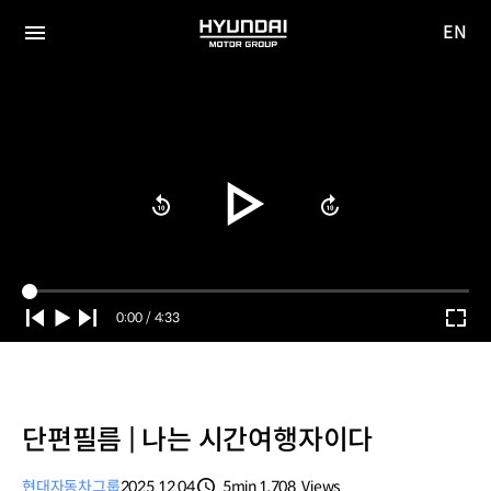
EN
HYUNDAI
영문
MOTOR
전체
사이트
메뉴
GROUP
이동
Current
0:00
/
Duration
4:33
Time
단편필름 | 나는 시간여행자이다
현대자동차그룹
2025.12.04
5min
1,708
Views