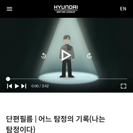
EN
HYUNDAI
영문
MOTOR
전체
사이트
메뉴
GROUP
이동
Current
0:00
/
Duration
2:42
Time
단편필름 | 어느 탐정의 기록(나는
탐정이다)