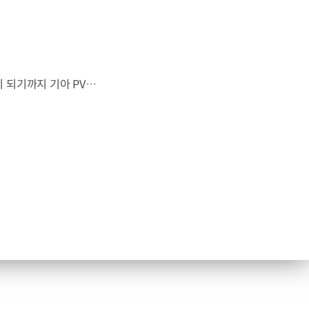
“이 방이 통째로 움직였으면 좋겠다”그림 속에서만 그리던 여행이 현실이 되기까지 기아 PV5 WAV는 필요한 의료 장비를 싣고가족과 한 공간에서 함께 떠날 수 있도록이동의 경험을 다시 설계했습니다. 같은 풍경을 보고, 같은 순간을 나누는 일현대자동차그룹은 모두를 위한 이동을 만들어갑니다. #현대자동차그룹 #TheMovingRoom #PV5 #기아 #목적기반모빌리티 #PV5WAV #PBV