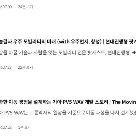
6.07.30.
24분 보기
동영상]
늘길과 우주 모빌리티의 미래 (with 우주먼지, 항성) | 현대진행형 팟캐
6.07.23.
22분 보기
동영상]
한한 이동 경험을 설계하는 기아 PV5 WAV 개발 스토리 | The Movin
6.07.23.
1분 보기