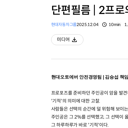
단편필름 | 2프
현대자동차그룹
2025.12.04
10min
1
분량
조
미디어
다운로드
현대오토에버 안전경영팀 | 김승섭 책
프로포즈를 준비하던 주인공이 암을 발견
'기적'의 의미에 대한 고찰.
사람들은 선택의 순간에 덜 위험해 보이는
주인공은 그 2%를 선택했고, 그 선택이
그 하루하루가 바로 '기적'이다.