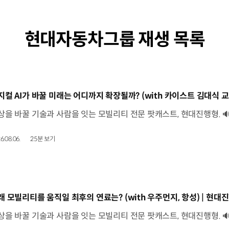
현대자동차그룹 재생 목록
동영상]
6.08.06.
25분 보기
동영상]
래 모빌리티를 움직일 최후의 연료는? (with 우주먼지, 항성) | 현대진