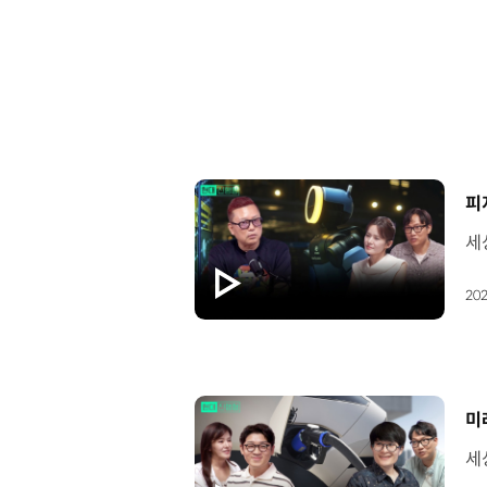
[
202
[
미