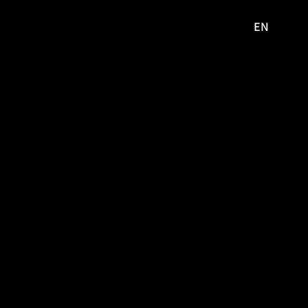
EN
영문
사이트로
이동