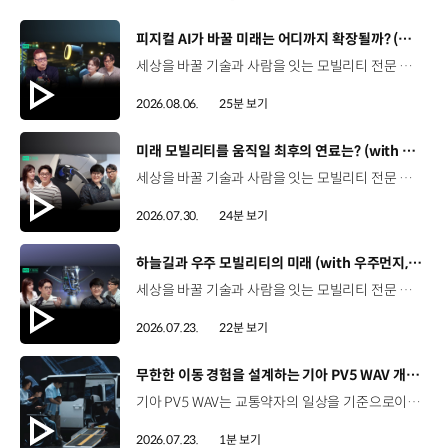
[동영상]
피지컬 AI가 바꿀 미래는 어디까지 확장될까? (with 카이스트 김대식 교수) | 현대진행형 팟캐스트 EP. 22
세상을 바꿀 기술과 사람을 잇는 모빌리티 전문 팟캐스트, 현대진행형. 🔊과학커뮤니케이터 이독실, 여도은 앵커‬,그리고 카이스트 김대식 교수와 함께했습니다. 이제는 AI가 물건을 옮기고, 사람을 돕고, 함께 일하는 시대! 스물두 번째 에피소드에서는 몸을 가진 AI, ‘피지컬 AI’를 주제로휴머노이드가 사람을 닮은 이유부터 산업과 일상에 가져올 변화,그리고 현대자동차그룹이 준비하는 피지컬 AI의 미래까지 이야기합니다. 화면 밖을 나와 몸을 갖게 된 AI, 우리의 일상은 어떻게 달라질까요?현대진행형 22편에서 확인해 보세요. 현대진행형 팟빵 ▶현대진행형 애플 팟캐스트 ▶현대진행형 스포티파이 ▶ 00:00 하이라이트00:37 출연진 소개01:00 몸을 가진 AI, 피지컬 AI란?01:31 10년 만에 달라진 휴머노이드 기술02:42 도구로 능력을 확장해 온 인간04:51 인간의 의지까지 확장하는 AI05:30 휴머노이드는 왜 사람을 닮았을까?07:18 휴머노이드 개발에 남은 가장 큰 과제07:31 인간의 손과 다른 아틀라스의 손08:36 피지컬 AI가 가장 먼저 필요한 분야09:32 AI 시대, 노동의 의미는 달라질까?12:13 아직 1%도 시작하지 않은 피지컬 AI16:28 현대자동차그룹이 준비해 온 피지컬 AI17:31 미래 모빌리티는 어떤 모습일까?19:14 현대자동차그룹이 가진 풀스택 경쟁력20:10 피지컬 AI의 성능을 결정하는 모션 데이터22:49 휴머노이드와 함께 일하는 시대23:51 클로징 *본 영상에 포함된 참여자의 의견은 현대자동차그룹의 공식 입장과 다를 수 있습니다. #현대자동차그룹 #현대진행형 #모빌리티팟캐스트 #피지컬AI #휴머노이드 #보스턴다이나믹스 #아틀라스 #미래모빌리티 #모빌리티 #팟캐스트
2026.08.06.
25분 보기
[동영상]
미래 모빌리티를 움직일 최후의 연료는? (with 우주먼지, 항성) | 현대진행형 팟캐스트 EP. 21
세상을 바꿀 기술과 사람을 잇는 모빌리티 전문 팟캐스트, 현대진행형. 🔊 과학커뮤니케이터 이독실, 여도은 앵커,그리고 천문학자 우주먼지, 과학커뮤니케이터 항성과 함께했습니다. 휘발유부터 전기차, 수소전기차, 하이브리드까지미래 모빌리티를 움직일 연료는 무엇일까요? 스물한 번째 에피소드에서는 자동차의 '연료'를 주제로다양한 에너지가 만들어갈 미래 모빌리티 라이프스타일을 이야기합니다. 연료가 바뀌면 자동차도, 우리의 이동 방식도 달라지지 않을까요?현대진행형 21편에서 확인해 보세요. 현대진행형 팟빵▶ 현대진행형 애플 팟캐스트▶현대진행형 스포티파이▶ 00:00 하이라이트00:21 인트로 / 자기소개00:58 자동차의 성격, 무엇으로 결정될까?03:38 연료란, 자동차의 성격을 결정하는 DNA04:24 휘발유는 어떻게 연료 경쟁에서 살아남았을까06:09 휘발유의 과거와 현재, 유연휘발유 속 납성분07:02 지구를 납으로 오염시키던 유연휘발유가 사라진 이유08:47 달리는 전자제품이 된 자동차, SDV 시대로의 전환09:46 '기계공학' 시스템에서 '소프트웨어'로 변화하는 모빌리티11:18 친환경차 시대가 오기까지의 기술적 과제11:43 전기차 배터리가 풀어야 할 숙제12:25 배터리를 관리하는 BMS 기술13:51 수소전기차, 인프라가 먼저일까 수요가 먼저일까?14:23 수소가 청정 연료로 주목받는 이유15:08 우주에서 가장 흔한 원소, 수소 생산과 운송의 현실적인 과제16:49 수소가 필요한 모빌리티는 따로 있다18:21 하이브리드가 대세인 시대, 그 이유는? 19:26 하이브리드는 연료 과도기를 견디게 해주는 기술21:44 전기·수소·하이브리드를 함께 준비하는 멀티 파워트레인 전략이란?23:30 클로징 *본 영상에 포함된 참여자의 의견은 현대자동차그룹의 공식 입장과 다를 수 있습니다. #현대자동차그룹 #현대진행형 #모빌리티팟캐스트 #전기차 #수소전기차 #연료 #에너지 #미래모빌리티 #모빌리티 #팟캐스트
2026.07.30.
24분 보기
[동영상]
하늘길과 우주 모빌리티의 미래 (with 우주먼지, 항성) | 현대진행형 팟캐스트 EP. 20
세상을 바꿀 기술과 사람을 잇는 모빌리티 전문 팟캐스트, 현대진행형. 🔊 과학커뮤니케이터 이독실, 여도은 앵커,그리고 천문학자 우주먼지, 과학커뮤니케이터 항성과 함께했습니다. 우주정거장을 거쳐 뉴욕으로 향하는 미래를 상상해본 적 있나요?스무 번째 에피소드에서는 하늘 위 교통 체계와 이동 수단의 모습,그리고 지상을 넘어 우주로 확장되는 모빌리티의 가능성까지 살펴봅니다. 하늘길이 열리면 우리의 일상은 어떻게 달라질지,현대진행형 20편에서 확인해 보세요. 현대진행형 팟빵▶현대진행형 애플 팟캐스트▶현대진행형 스포티파이▶ 00:00 하이라이트00:24 인트로 / 자기소개00:47 하늘길의 교통은 어떻게 다를까02:33 하늘의 교통 관제 시스템03:10 하늘을 나는 자동차의 모습은?05:10 미래 하늘길의 동력원과 연료06:42 휘발유 대신 항공유가 쓰일 가능성07:18 자동차에서 모빌리티로의 변화08:13 하늘길 시대의 도로와 도시10:02 우주 모빌리티는 어디까지 가능할까12:18 우주를 경험하는 미래12:57 우주로 확장되는 모빌리티13:30 하늘과 우주에서 좋은 차의 기준은?14:54 우주 관광은 누구나 가능할까16:35 현대로템과 한국 우주 산업의 미래18:37 미래 모빌리티가 바꿀 우리의 일상 *본 영상에 포함된 참여자의 의견은 현대자동차그룹의 공식 입장과 다를 수 있습니다. #현대자동차그룹 #현대진행형 #모빌리티팟캐스트 #UAM #스카이모빌리티 #하늘길 #자율주행 #우주 #우주항공 #모빌리티 #팟캐스트
2026.07.23.
22분 보기
[동영상]
무한한 이동 경험을 설계하는 기아 PV5 WAV 개발 스토리 | The Moving Room
기아 PV5 WAV는 교통약자의 일상을 기준으로이동 과정을 다시 설계했습니다. 탑승자의 목적에 맞게 확장되는 모빌리티, PV5 WAV 개발 스토리를 영상으로 확인해 보세요. #현대자동차그룹 #TheMovingRoom #기아 #PV5 #PV5WAV #PBV #목적기반모빌리티
2026.07.23.
1분 보기