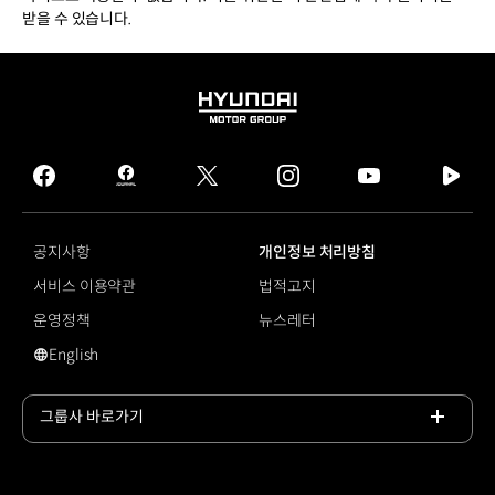
받을 수 있습니다.
HYUNDAI
MOTOR
GROUP
facebook
hmg
twitter
instagram
youtube
naver
journal
tv
facebook
공지사항
개인정보 처리방침
서비스 이용약관
법적고지
운영정책
뉴스레터
English
영문 사이트로 이동
그룹사 바로가기
목록
열기