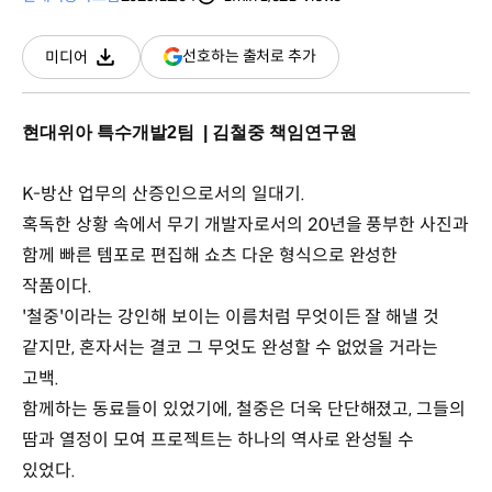
분량
조회수
(새
선호하는 출처로 추가
미디어
다운로드
창
열림)
현대위아 특수개발2팀 | 김철중 책임연구원
K-방산 업무의 산증인으로서의 일대기.
혹독한 상황 속에서 무기 개발자로서의 20년을 풍부한 사진과
함께 빠른 템포로 편집해 쇼츠 다운 형식으로 완성한
작품이다.
'철중'이라는 강인해 보이는 이름처럼 무엇이든 잘 해낼 것
같지만, 혼자서는 결코 그 무엇도 완성할 수 없었을 거라는
고백.
함께하는 동료들이 있었기에, 철중은 더욱 단단해졌고, 그들의
땀과 열정이 모여 프로젝트는 하나의 역사로 완성될 수
있었다.