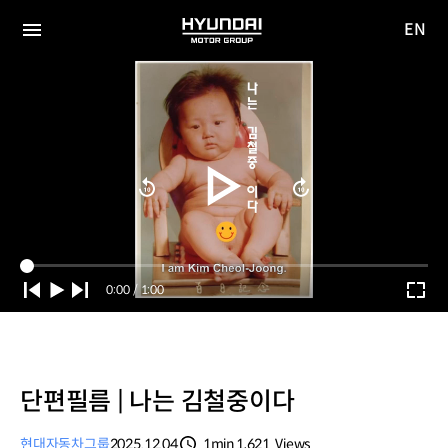
EN
HYUNDAI
영문
MOTOR
전체
사이트
메뉴
GROUP
이동
Current
0:00
/
Duration
1:00
Time
단편필름 | 나는 김철중이다
현대자동차그룹
2025.12.04
1min
1,621
Views