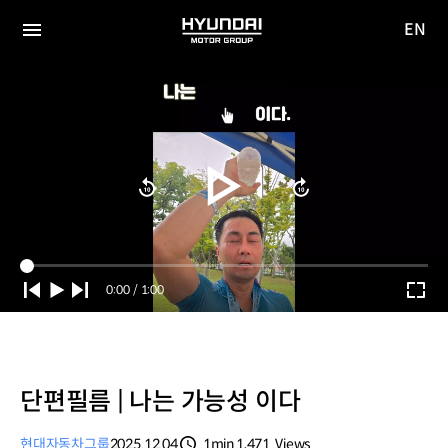
EN
HYUNDAI
영문
MOTOR
전체
사이트
메뉴
GROUP
이동
Current
0:00
/
Duration
1:00
Time
단편필름 | 나는 가능성 이다
현대자동차그룹
2025.12.04
1min
1,471
Views