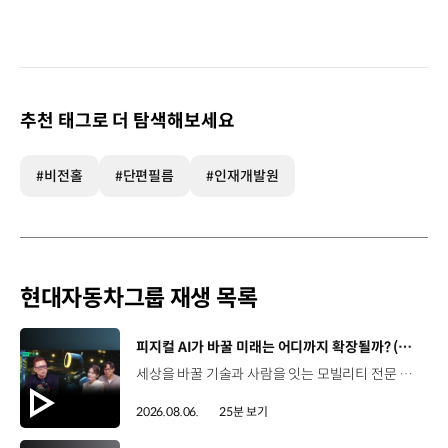
추천 태그로 더 탐색해보세요
#비전홀
#단편필름
#인재개발원
현대자동차그룹 재생 목록
[동영상]
피지컬 AI가 바꿀 미래는 어디까지 확장될까? (with 카이스트 김대식 교수) | 현대진행형 팟캐스트 EP. 22
세상을 바꿀 기술과 사람을 잇는 모빌리티 전문 팟캐스트, 현대진행형. 🔊과학커뮤니케이터 이독실, 여도은 앵커‬,그리고 카이스트 김대식 교수와 함께했습니다. 이제는 AI가 물건을 옮기고, 사람을 돕고, 함께 일하는 시대! 스물두 번째 에피소드에서는 몸을 가진 AI, ‘피지컬 AI’를 주제로휴머노이드가 사람을 닮은 이유부터 산업과 일상에 가져올 변화,그리고 현대자동차그룹이 준비하는 피지컬 AI의 미래까지 이야기합니다. 화면 밖을 나와 몸을 갖게 된 AI, 우리의 일상은 어떻게 달라질까요?현대진행형 22편에서 확인해 보세요. 현대진행형 팟빵 ▶현대진행형 애플 팟캐스트 ▶현대진행형 스포티파이 ▶ 00:00 하이라이트00:37 출연진 소개01:00 몸을 가진 AI, 피지컬 AI란?01:31 10년 만에 달라진 휴머노이드 기술02:42 도구로 능력을 확장해 온 인간04:51 인간의 의지까지 확장하는 AI05:30 휴머노이드는 왜 사람을 닮았을까?07:18 휴머노이드 개발에 남은 가장 큰 과제07:31 인간의 손과 다른 아틀라스의 손08:36 피지컬 AI가 가장 먼저 필요한 분야09:32 AI 시대, 노동의 의미는 달라질까?12:13 아직 1%도 시작하지 않은 피지컬 AI16:28 현대자동차그룹이 준비해 온 피지컬 AI17:31 미래 모빌리티는 어떤 모습일까?19:14 현대자동차그룹이 가진 풀스택 경쟁력20:10 피지컬 AI의 성능을 결정하는 모션 데이터22:49 휴머노이드와 함께 일하는 시대23:51 클로징 *본 영상에 포함된 참여자의 의견은 현대자동차그룹의 공식 입장과 다를 수 있습니다. #현대자동차그룹 #현대진행형 #모빌리티팟캐스트 #피지컬AI #휴머노이드 #보스턴다이나믹스 #아틀라스 #미래모빌리티 #모빌리티 #팟캐스트
2026.08.06.
25분 보기