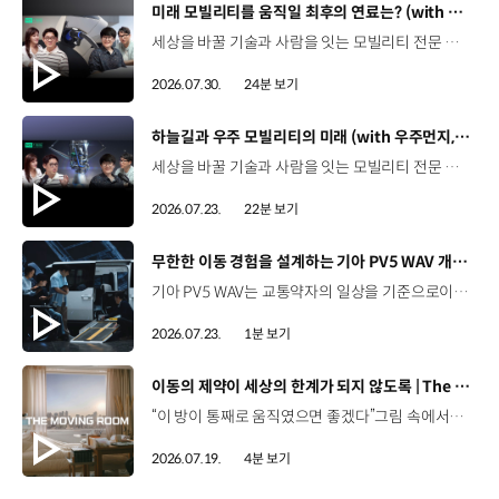
[동영상]
미래 모빌리티를 움직일 최후의 연료는? (with 우주먼지, 항성) | 현대진행형 팟캐스트 EP. 21
세상을 바꿀 기술과 사람을 잇는 모빌리티 전문 팟캐스트, 현대진행형. 🔊 과학커뮤니케이터 이독실, 여도은 앵커,그리고 천문학자 우주먼지, 과학커뮤니케이터 항성과 함께했습니다. 휘발유부터 전기차, 수소전기차, 하이브리드까지미래 모빌리티를 움직일 연료는 무엇일까요? 스물한 번째 에피소드에서는 자동차의 '연료'를 주제로다양한 에너지가 만들어갈 미래 모빌리티 라이프스타일을 이야기합니다. 연료가 바뀌면 자동차도, 우리의 이동 방식도 달라지지 않을까요?현대진행형 21편에서 확인해 보세요. 현대진행형 팟빵▶ 현대진행형 애플 팟캐스트▶현대진행형 스포티파이▶ 00:00 하이라이트00:21 인트로 / 자기소개00:58 자동차의 성격, 무엇으로 결정될까?03:38 연료란, 자동차의 성격을 결정하는 DNA04:24 휘발유는 어떻게 연료 경쟁에서 살아남았을까06:09 휘발유의 과거와 현재, 유연휘발유 속 납성분07:02 지구를 납으로 오염시키던 유연휘발유가 사라진 이유08:47 달리는 전자제품이 된 자동차, SDV 시대로의 전환09:46 '기계공학' 시스템에서 '소프트웨어'로 변화하는 모빌리티11:18 친환경차 시대가 오기까지의 기술적 과제11:43 전기차 배터리가 풀어야 할 숙제12:25 배터리를 관리하는 BMS 기술13:51 수소전기차, 인프라가 먼저일까 수요가 먼저일까?14:23 수소가 청정 연료로 주목받는 이유15:08 우주에서 가장 흔한 원소, 수소 생산과 운송의 현실적인 과제16:49 수소가 필요한 모빌리티는 따로 있다18:21 하이브리드가 대세인 시대, 그 이유는? 19:26 하이브리드는 연료 과도기를 견디게 해주는 기술21:44 전기·수소·하이브리드를 함께 준비하는 멀티 파워트레인 전략이란?23:30 클로징 *본 영상에 포함된 참여자의 의견은 현대자동차그룹의 공식 입장과 다를 수 있습니다. #현대자동차그룹 #현대진행형 #모빌리티팟캐스트 #전기차 #수소전기차 #연료 #에너지 #미래모빌리티 #모빌리티 #팟캐스트
2026.07.30.
24분 보기
[동영상]
하늘길과 우주 모빌리티의 미래 (with 우주먼지, 항성) | 현대진행형 팟캐스트 EP. 20
세상을 바꿀 기술과 사람을 잇는 모빌리티 전문 팟캐스트, 현대진행형. 🔊 과학커뮤니케이터 이독실, 여도은 앵커,그리고 천문학자 우주먼지, 과학커뮤니케이터 항성과 함께했습니다. 우주정거장을 거쳐 뉴욕으로 향하는 미래를 상상해본 적 있나요?스무 번째 에피소드에서는 하늘 위 교통 체계와 이동 수단의 모습,그리고 지상을 넘어 우주로 확장되는 모빌리티의 가능성까지 살펴봅니다. 하늘길이 열리면 우리의 일상은 어떻게 달라질지,현대진행형 20편에서 확인해 보세요. 현대진행형 팟빵▶현대진행형 애플 팟캐스트▶현대진행형 스포티파이▶ 00:00 하이라이트00:24 인트로 / 자기소개00:47 하늘길의 교통은 어떻게 다를까02:33 하늘의 교통 관제 시스템03:10 하늘을 나는 자동차의 모습은?05:10 미래 하늘길의 동력원과 연료06:42 휘발유 대신 항공유가 쓰일 가능성07:18 자동차에서 모빌리티로의 변화08:13 하늘길 시대의 도로와 도시10:02 우주 모빌리티는 어디까지 가능할까12:18 우주를 경험하는 미래12:57 우주로 확장되는 모빌리티13:30 하늘과 우주에서 좋은 차의 기준은?14:54 우주 관광은 누구나 가능할까16:35 현대로템과 한국 우주 산업의 미래18:37 미래 모빌리티가 바꿀 우리의 일상 *본 영상에 포함된 참여자의 의견은 현대자동차그룹의 공식 입장과 다를 수 있습니다. #현대자동차그룹 #현대진행형 #모빌리티팟캐스트 #UAM #스카이모빌리티 #하늘길 #자율주행 #우주 #우주항공 #모빌리티 #팟캐스트
2026.07.23.
22분 보기
[동영상]
무한한 이동 경험을 설계하는 기아 PV5 WAV 개발 스토리 | The Moving Room
기아 PV5 WAV는 교통약자의 일상을 기준으로이동 과정을 다시 설계했습니다. 탑승자의 목적에 맞게 확장되는 모빌리티, PV5 WAV 개발 스토리를 영상으로 확인해 보세요. #현대자동차그룹 #TheMovingRoom #기아 #PV5 #PV5WAV #PBV #목적기반모빌리티
2026.07.23.
1분 보기
[동영상]
이동의 제약이 세상의 한계가 되지 않도록 | The Moving Room
“이 방이 통째로 움직였으면 좋겠다”그림 속에서만 그리던 여행이 현실이 되기까지 기아 PV5 WAV는 필요한 의료 장비를 싣고가족과 한 공간에서 함께 떠날 수 있도록이동의 경험을 다시 설계했습니다. 같은 풍경을 보고, 같은 순간을 나누는 일현대자동차그룹은 모두를 위한 이동을 만들어갑니다. #현대자동차그룹 #TheMovingRoom #PV5 #기아 #목적기반모빌리티 #PV5WAV #PBV
2026.07.19.
4분 보기