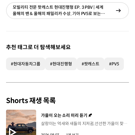
모빌리티 전문 팟캐스트 현대진행형 EP. 3 PBV | 세계
현재창
올해의 밴 & 올해의 패밀리카 수상‚ 기아 PV5로 보는
이동
새로운 플랫폼
추천 태그로 더 탐색해보세요
#현대자동차그룹
#현대진행형
#팟캐스트
#PV5
Shorts 재생 목록
[동영상]
가을이 오는 소리 미리 듣기 🍂
살랑이는 억새와 새들의 지저귐,선선한 가을이 찾아오는 소리. 더 기아 타스만과 함께 계절을 만나보세요. 🎧 *본 영상은 AI를 활용해 제작했습니다. #기아 #더기아타스만 #타스만 #가을 #입추 #Tasman #ASMR
2026.08.07.
1분 보기