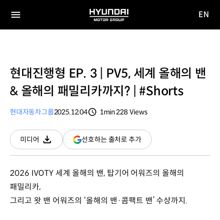
EN
HYUNDAI
영문
MOTOR
전체
사이트
메뉴
GROUP
이동
현대진행형 EP. 3 | PV5, 세계 올해의 밴
& 올해의 패밀리카까지? | #Shorts
현대자동차그룹
2025.12.04
1min
228
Views
분량
조회수
(새
선호하는 출처로 추가
미디어
다운로드
창
열림)
2026 IVOTY 세계 올해의 밴, 탑기어 어워즈의 올해의
패밀리카,
그리고 왓 밴 어워즈의 ‘올해의 밴·콤팩트 밴’ 수상까지.