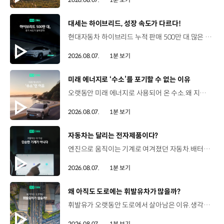
[동영상]
대세는 하이브리드, 성장 속도가 다르다!
현대자동차 하이브리드 누적 판매 500만 대.많은 운전자들이 선택한 이유는 무엇일까요? 현대진행형 팟캐스트 EP.21에서 확인하세요.📻 #현대자동차그룹 #현대진행형 #모빌리티팟캐스트 #하이브리드 #연료 #미래모빌리티 #모빌리티
2026.08.07.
1분 보기
[동영상]
미래 에너지로 ‘수소’를 포기할 수 없는 이유
오랫동안 미래 에너지로 사용되어 온 수소.왜 지금까지도 중요한 선택지로 꼽힐까요? 현대진행형 팟캐스트 EP.21에서 확인하세요.📻 #현대자동차그룹 #현대진행형 #모빌리티팟캐스트 #수소전기차 #수소에너지 #연료 #미래모빌리티 #모빌리티
2026.08.07.
1분 보기
[동영상]
자동차는 달리는 전자제품이다?
엔진으로 움직이는 기계로 여겨졌던 자동차.배터리와 소프트웨어를 통해 어떻게 바뀌고 있을까요? 현대진행형 팟캐스트 EP.21에서 확인하세요.📻 #현대자동차그룹 #현대진행형 #모빌리티팟캐스트 #SDV #전기차 #연료 #미래모빌리티 #모빌리티
2026.08.07.
1분 보기
[동영상]
왜 아직도 도로에는 휘발유차가 많을까?
휘발유가 오랫동안 도로에서 살아남은 이유.생각보다 강력한 장점이 있었습니다. 현대진행형 팟캐스트 EP.21에서 확인하세요.📻 #현대자동차그룹 #현대진행형 #모빌리티팟캐스트 #휘발유 #내연기관 #연료 #미래모빌리티 #모빌리티
2026.08.07.
1분 보기