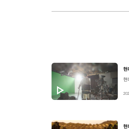
[
현
202
[
현