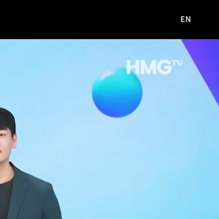
EN
영문
사이트로
이동