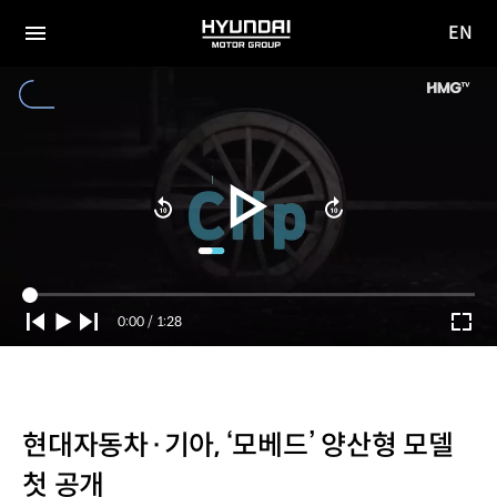
EN
HYUNDAI
영문
MOTOR
전체
사이트
메뉴
GROUP
이동
Current
0:00
/
Duration
1:28
Time
현대자동차·기아, ‘모베드’ 양산형 모델
첫 공개