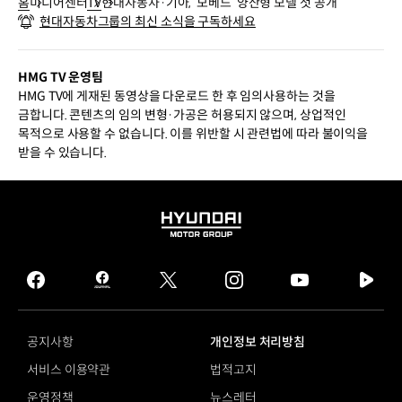
홈
미디어센터
TV
현대자동차·기아, ‘모베드’ 양산형 모델 첫 공개
현대자동차그룹의 최신 소식을 구독하세요
HMG TV 운영팀
HMG TV에 게재된 동영상을 다운로드 한 후 임의사용하는 것을
금합니다. 콘텐츠의 임의 변형·가공은 허용되지 않으며, 상업적인
목적으로 사용할 수 없습니다. 이를 위반할 시 관련법에 따라 불이익을
받을 수 있습니다.
HYUNDAI
MOTOR
GROUP
facebook
hmg
twitter
instagram
youtube
naver
journal
tv
facebook
공지사항
개인정보 처리방침
서비스 이용약관
법적고지
운영정책
뉴스레터