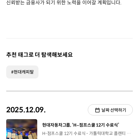
신뢰받는 금융사가 되기 위한 노력을 이어갈 계획입니다.
추천 태그로 더 탐색해보세요
#현대캐피탈
2025.12.09.
날짜 선택하기
[동영상]
현대자동차그룹, ‘H–점프스쿨 12기 수료식’
H-점프스쿨 12기 수료식 - 가톨릭대학교 플렌티 컨벤션, 2025년 12월 4일 교육격차 해소를 목표로 하는 현대차그룹 ‘대학생 교육봉사단 H-점프스쿨’ [H-점프스쿨]대학생 교사는 소외 계층 청소년에게 학습 지도 및 정서 지원,현대차그룹 임직원 등은 대학생 교사에게 진로 설계 등의 멘토링 제공 대학생-청소년-사회인 삼각 구조 멘토링을 통한 교육 나눔 선순환 2025년 3월부터 진행한 H-점프스쿨 12기 활동 마무리 약 8개월간 대학생 교사 300명이 전국 청소년 1,200명 대상 교육 봉사 참여한 대학생 교사 전원에게 장학금 등 수여 성 김 사장 / 현대자동차·기아 전략기획담당제가 어렸을 때 외국에서 살았어요. 학교에 좋은 선생님도 있었고, 부모님이 도와주신 부분도 있었지만 저보다 나이가 많은 멘토에게 배운 게 엄청 컸어요. (멘티들에게) 임팩트가 컸다는 걸 지금은 못 느끼실지 몰라도 나중에 큰 보람을 가지실 거예요. 수료식 외에도 ‘대학생 교사 역량강화 캠프’ ‘청소년 진로멘토링’ 진행 표정석 연구원 (멘토) / 현대자동차 수소전기차성능시험팀제가 ‘장학샘’ 활동 때 임직원 멘토분들께 받았던 도움을 저도 ‘장학샘’들에게 다시 나누고 싶어서 멘토로 지원해 활동하게 되었습니다. 1년간 고생 많으셨고 더 좋은 사람으로 성장할 수 있기를 기원합니다. 정선하 우수 대학생 교사 / H-점프스쿨 12기 가장 눈에 띄었던 점은 학생의 성장뿐만 아니라 대학생 멘토의 성장까지도 고려한다라는 점이었어요. 임직원 멘토링이 있다는 점이 특별하게 다가왔습니다. H-점프스쿨 2013년 시작 후, 누적 참여 대학생 3,460여 명 2020년 2024년 국내를 넘어 베트남과 인도네시아로 확대 멘토와 멘티 모두의 꿈을 이어주는 사다리 ‘H-점프스쿨’ “누구에게나 열린 배움의 기회, H-점프스쿨은 계속됩니다~”