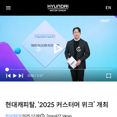
EN
HYUNDAI
영문
MOTOR
전체
사이트
메뉴
GROUP
이동
Current
0:00
/
Duration
1:17
Time
현대캐피탈, ‘2025 커스터머 위크’ 개최
현대캐피탈
2025.12.09
2min
427
Views