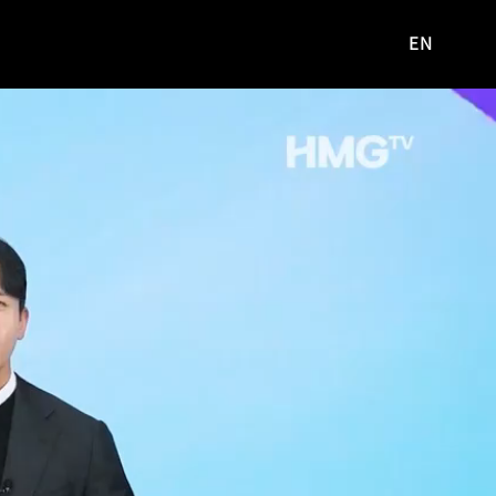
EN
영문
사이트로
이동