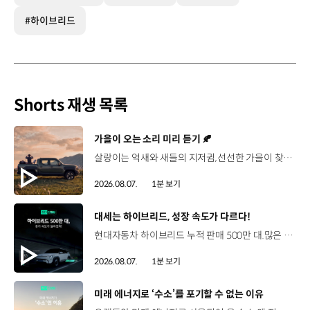
#하이브리드
Shorts 재생 목록
[동영상]
가을이 오는 소리 미리 듣기 🍂
살랑이는 억새와 새들의 지저귐,선선한 가을이 찾아오는 소리. 더 기아 타스만과 함께 계절을 만나보세요. 🎧 *본 영상은 AI를 활용해 제작했습니다. #기아 #더기아타스만 #타스만 #가을 #입추 #Tasman #ASMR
2026.08.07.
1분 보기
[동영상]
대세는 하이브리드, 성장 속도가 다르다!
현대자동차 하이브리드 누적 판매 500만 대.많은 운전자들이 선택한 이유는 무엇일까요? 현대진행형 팟캐스트 EP.21에서 확인하세요.📻 #현대자동차그룹 #현대진행형 #모빌리티팟캐스트 #하이브리드 #연료 #미래모빌리티 #모빌리티
2026.08.07.
1분 보기
[동영상]
미래 에너지로 ‘수소’를 포기할 수 없는 이유