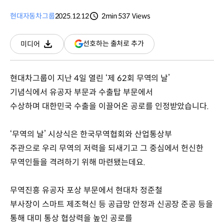
현대자동차그룹
2025.12.12
2min
537
Views
분량
조회수
(새
선호하는 출처로 추가
미디어
다운로드
창
열림)
현대차그룹이 지난 4일 열린 ‘제 62회 무역의 날’
기념식에서 유공자 부문과 수출탑 부문에서
수상하며 대한민국 수출을 이끌어온 공로를 인정받았습니다.
‘무역의 날’ 시상식은 한국무역협회와 산업통상부
주관으로 우리 무역의 저력을 되새기고 그 중심에서 헌신한
무역인들을 격려하기 위해 마련됐는데요.
무역진흥 유공자 포상 부문에서 현대차 정준철
부사장이 스마트 제조혁신 등 공급망 안정과 신공장 준공 등을
통해 대미 통상 협상력을 높인 공로를