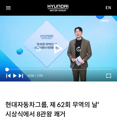
EN
HYUNDAI
영문
MOTOR
전체
사이트
메뉴
GROUP
이동
Current
0:00
/
Duration
1:55
Time
현대자동차그룹, 제 62회 무역의 날'
시상식에서 8관왕 쾌거