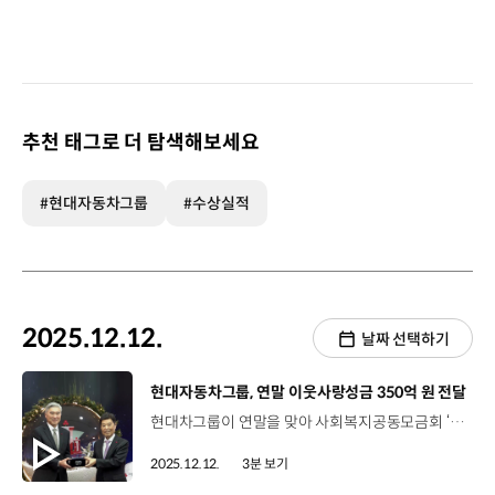
추천 태그로 더 탐색해보세요
#현대자동차그룹
#수상실적
2025.12.12.
날짜 선택하기
[동영상]
현대자동차그룹, 연말 이웃사랑성금 350억 원 전달
현대차그룹이 연말을 맞아 사회복지공동모금회 ‘희망나눔 캠페인’에 이웃사랑 성금 350억 원을 전달했습니다. 지난 9일, 현대차그룹은 사회복지공동모금회 사랑의열매 회관에서 ‘희망 2026 나눔캠페인’ 성금 전달식을 가졌는데요. ‘희망나눔 캠페인’은 매년 12월 1일부터 이듬해 1월 31일까지 진행되는 기부 캠페인으로, 현대차그룹은 지난 2003년부터 올해까지 23년간, 누적 4,640억 원을 기탁했습니다. 성 김 사장 / 현대차·기아 전략기획담당 (현장싱크)현대차그룹은 비즈니스 성공을 넘어 나눔을 통해 이웃을 돕고 다양한 사회 문제를 해결하는 것 역시 기업의 중요한 역할이라고 생각합니다. 기업의 사회적 책임을 지키며 지속 가능한 미래를 향한 올바른 움직임을 계속 이어가겠습니다. 또한 현대차그룹은 성금 전달 외에도, 사회복지공동모금회와 협력해 나눔을 실천하고 있는데요. 유소년 스포츠단 활성화를 위한 ‘기프트카’, 학대 피해아동 지원 및 아동학대 예방을 위한 ‘아이케어’, 글로벌 인재 육성 및 교육 불평등 해소를 위한 ‘H-점프스쿨’ 등 취약계층과 미래 세대 지원을 위한 다양한 사회공헌 사업을 함께 전개하고 있습니다. 김병준 회장 / 사회복지공동모금회기업에 고민도 많은 상황에도 이렇게 큰 금액을 기부해 주셔서 정말 감사하다는 말씀을 드립니다. ‘아이케어’ 사업부터 시작해서 여러 가지 우리 사회 곳곳에 필요한 곳에 지금 그 돈이 쓰여지고 있습니다. 현대차그룹의 기부 정신에 어긋남이 없도록 저희들이 최대한 노력해서 잘 관리하도록 하겠습니다. 현대차그룹은 앞으로도 나눔을 통해 기업의 사회적 책임을 다하고, 사람과 사회를 이롭게 하는 데 앞장설 예정입니다.
2025.12.12.
3분 보기