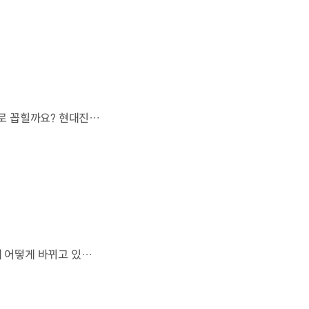
오랫동안 미래 에너지로 사용되어 온 수소.왜 지금까지도 중요한 선택지로 꼽힐까요? 현대진행형 팟캐스트 EP.21에서 확인하세요.📻 #현대자동차그룹 #현대진행형 #모빌리티팟캐스트 #수소전기차 #수소에너지 #연료 #미래모빌리티 #모빌리티
엔진으로 움직이는 기계로 여겨졌던 자동차.배터리와 소프트웨어를 통해 어떻게 바뀌고 있을까요? 현대진행형 팟캐스트 EP.21에서 확인하세요.📻 #현대자동차그룹 #현대진행형 #모빌리티팟캐스트 #SDV #전기차 #연료 #미래모빌리티 #모빌리티