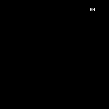
EN
영문
사이트로
이동