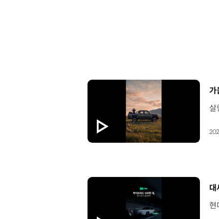
[
가
202
[
대