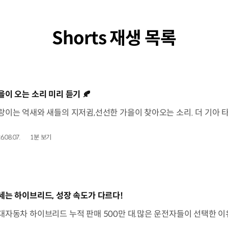
Shorts 재생 목록
동영상]
을이 오는 소리 미리 듣기 🍂
6.08.07.
1분 보기
동영상]
세는 하이브리드, 성장 속도가 다르다!