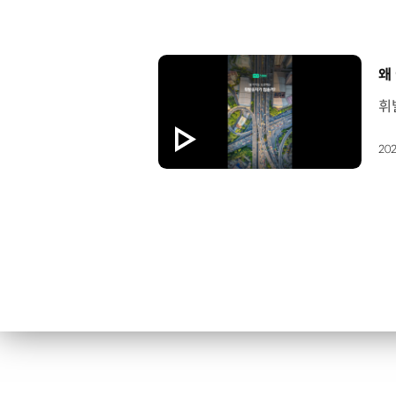
[
왜
202