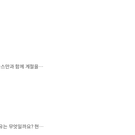
살랑이는 억새와 새들의 지저귐,선선한 가을이 찾아오는 소리. 더 기아 타스만과 함께 계절을 만나보세요. 🎧 *본 영상은 AI를 활용해 제작했습니다. #기아 #더기아타스만 #타스만 #가을 #입추 #Tasman #ASMR
현대자동차 하이브리드 누적 판매 500만 대.많은 운전자들이 선택한 이유는 무엇일까요? 현대진행형 팟캐스트 EP.21에서 확인하세요.📻 #현대자동차그룹 #현대진행형 #모빌리티팟캐스트 #하이브리드 #연료 #미래모빌리티 #모빌리티