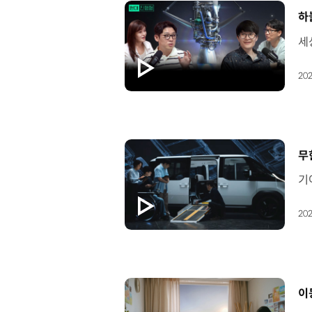
[
하
202
[
무
202
[
이