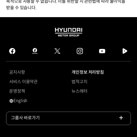
목적으로 사용할 수 없습니다. 이를 위반할 시 관련법에 따라 불이익을
받을 수 있습니다.
HYUNDAI
MOTOR
GROUP
facebook
hmg
twitter
instagram
youtube
naver
journal
tv
facebook
공지사항
개인정보 처리방침
서비스 이용약관
법적고지
운영정책
뉴스레터
English
영문 사이트로 이동
그룹사 바로가기
목록
열기