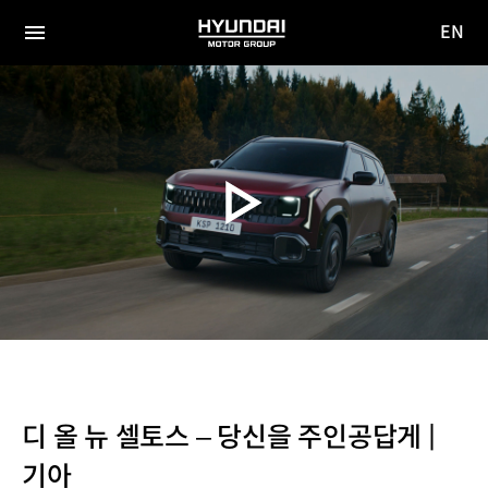
EN
HYUNDAI
영문
MOTOR
전체
사이트
메뉴
GROUP
이동
디 올 뉴 셀토스 – 당신을 주인공답게 |
기아