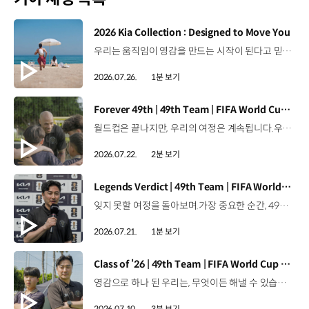
[동영상]
2026 Kia Collection : Designed to Move You
우리는 움직임이 영감을 만드는 시작이 된다고 믿습니다. 기아만의 Movement로 당신의 일상에 영감을 더해줄 2026 Kia Collection을 만나보세요. Designed to move you. Kia Collection 자세히 보기 ▶ #Kia #기아 #KiaCollection #기아컬렉션 #Designedtomoveyou #lifestyle
2026.07.26.
1분 보기
[동영상]
Forever 49th | 49th Team | FIFA World Cup 2026™
월드컵은 끝나지만, 우리의 여정은 계속됩니다.우리는 영원한 49번째 팀입니다. 자세히 보기 ▶ #Kia #InspirationConnectsUsAll #49thTeam #OMBC #FIFAWorldCup2026 유튜브 쇼츠 보기 >
2026.07.22.
2분 보기
[동영상]
Legends Verdict | 49th Team | FIFA World Cup 2026™
잊지 못할 여정을 돌아보며.가장 중요한 순간, 49번째 팀이 공을 건네며 완벽하게 임무를 해낸 그 순간을 함께 돌아봅니다. 자세히 보기 ▶ #Kia #InspirationConnectsUsAll #49thTeam #OMBC #FIFAWorldCup2026 유튜브 쇼츠 보기 >
2026.07.21.
1분 보기
[동영상]
Class of ’26 | 49th Team | FIFA World Cup 2026™
영감으로 하나 된 우리는, 무엇이든 해낼 수 있습니다.세계 곳곳에서 모인 2026년의 주인공들이 FIFA 월드컵™ 오피셜 매치볼 캐리어로 꿈의 무대에 섰습니다. 자세히 보기 ▶ #Kia #InspirationConnectsUsAll #49thTeam #OMBC #FIFAWorldCup2026 유튜브 쇼츠 보기 >
2026.07.10.
3분 보기