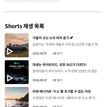
Shorts 재생 목록
[동영상]
가을이 오는 소리 미리 듣기 🍂
살랑이는 억새와 새들의 지저귐,선선한 가을이 찾아오는 소리. 더 기아 타스만과 함께 계절을 만나보세요. 🎧 *본 영상은 AI를 활용해 제작했습니다. #기아 #더기아타스만 #타스만 #가을 #입추 #Tasman #ASMR
2026.08.07.
1분 보기
[동영상]
대세는 하이브리드, 성장 속도가 다르다!
현대자동차 하이브리드 누적 판매 500만 대.많은 운전자들이 선택한 이유는 무엇일까요? 현대진행형 팟캐스트 EP.21에서 확인하세요.📻 #현대자동차그룹 #현대진행형 #모빌리티팟캐스트 #하이브리드 #연료 #미래모빌리티 #모빌리티
2026.08.07.
1분 보기
[동영상]
미래 에너지로 ‘수소’를 포기할 수 없는 이유
오랫동안 미래 에너지로 사용되어 온 수소.왜 지금까지도 중요한 선택지로 꼽힐까요? 현대진행형 팟캐스트 EP.21에서 확인하세요.📻 #현대자동차그룹 #현대진행형 #모빌리티팟캐스트 #수소전기차 #수소에너지 #연료 #미래모빌리티 #모빌리티
2026.08.07.
1분 보기