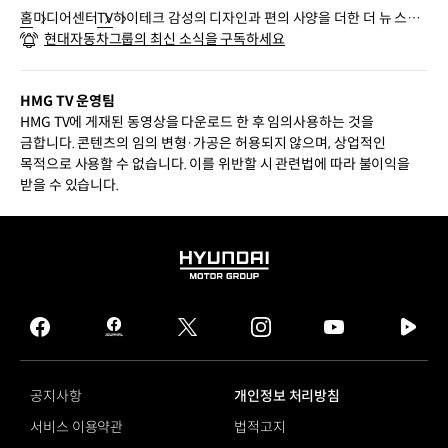
홈
미디어센터
TV
하이테크 감성의 디자인과 편의 사양을 더한 더 뉴 스타
현대자동차그룹의 최신 소식을 구독하세요
리아 출시 | 현대자동차
HMG TV 운영팀
HMG TV에 게재된 동영상을 다운로드 한 후 임의사용하는 것을
금합니다. 콘텐츠의 임의 변형·가공은 허용되지 않으며, 상업적인
목적으로 사용할 수 없습니다. 이를 위반할 시 관련법에 따라 불이익을
받을 수 있습니다.
HYUNDAI
MOTOR
GROUP
facebook
hmg
twitter
instagram
youtube
naver
journal
tv
facebook
공지사항
개인정보 처리방침
서비스 이용약관
법적고지