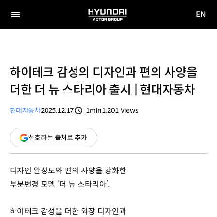
EN
HYUNDAI
영문
MOTOR
전체
사이트
메뉴
GROUP
이동
하이테크 감성의 디자인과 편의 사양을
더한 더 뉴 스타리아 출시 | 현대자동차
현대자동차
2025.12.17
1min
1,201
Views
분량
조회수
(새
선호하는 출처로 추가
창
열림)
디자인 완성도와 편의 사양을 강화한
부분변경 모델 ‘더 뉴 스타리아’.
하이테크 감성을 더한 외장 디자인과